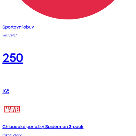
Sportovní obuv
vel. 32-37
250
Kč
Chlapecké ponožky Spiderman 3-pack
různé vzory