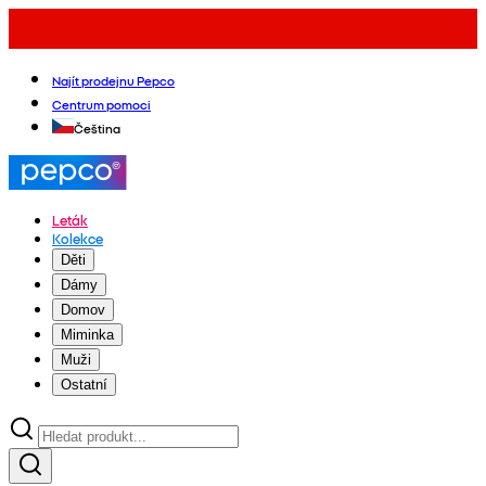
Najít prodejnu Pepco
Centrum pomoci
Čeština
Leták
Kolekce
Děti
Dámy
Domov
Miminka
Muži
Ostatní