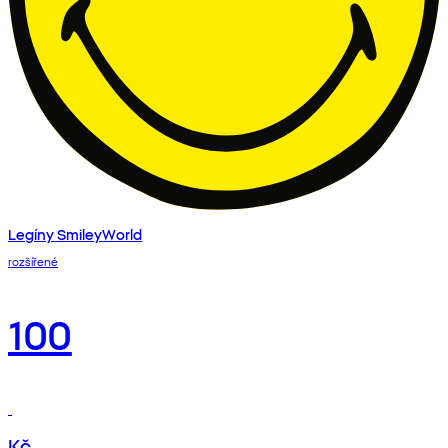
Legíny SmileyWorld
rozšířené
100
Kč