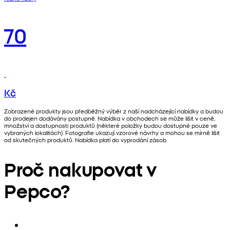
70
Kč
Zobrazené produkty jsou předběžný výběr z naší nadcházející nabídky a budou
do prodejen dodávány postupně. Nabídka v obchodech se může lišit v ceně,
množství a dostupnosti produktů (některé položky budou dostupné pouze ve
vybraných lokalitách). Fotografie ukazují vzorové návrhy a mohou se mírně lišit
od skutečných produktů. Nabídka platí do vyprodání zásob.
Proč nakupovat v
Pepco?