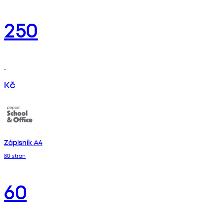
250
Kč
Zápisník A4
80 stran
60