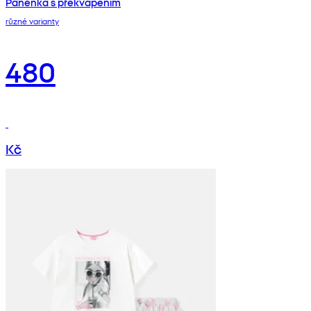
Panenka s překvapením
různé varianty
480
Kč