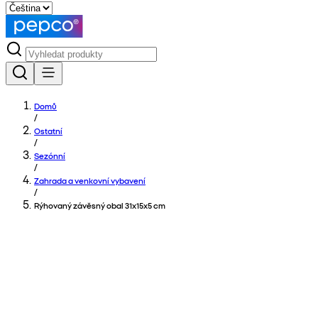
Domů
/
Ostatní
/
Sezónní
/
Zahrada a venkovní vybavení
/
Rýhovaný závěsný obal 31x15x5 cm