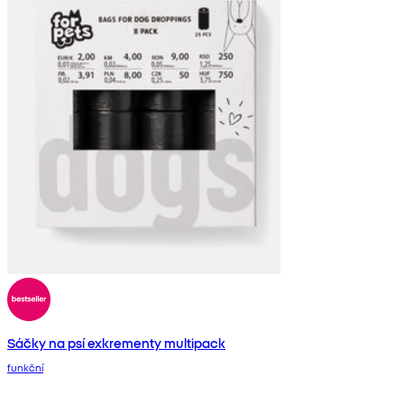
Sáčky na psí exkrementy multipack
funkční