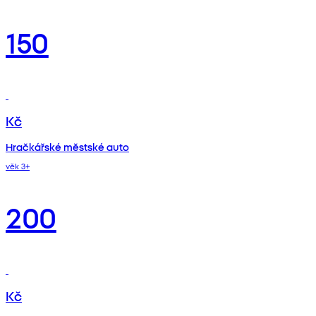
150
Kč
Hračkářské městské auto
věk 3+
200
Kč