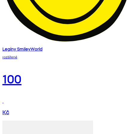
Legíny SmileyWorld
rozšířené
100
Kč