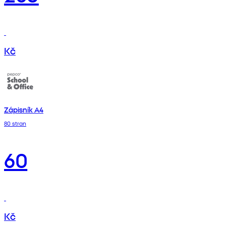
Kč
Zápisník A4
80 stran
60
Kč