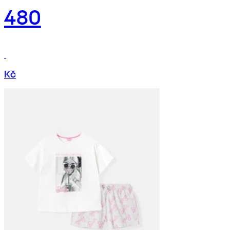
480
Kč