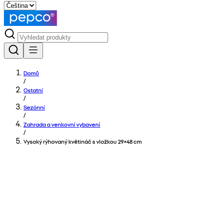
Domů
/
Ostatní
/
Sezónní
/
Zahrada a venkovní vybavení
/
Vysoký rýhovaný květináč s vložkou 29×48 cm