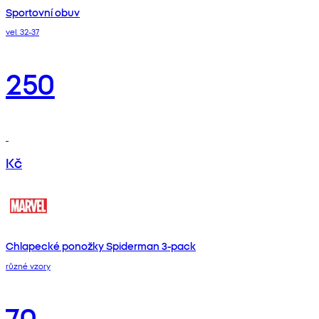
Sportovní obuv
vel. 32-37
250
Kč
Chlapecké ponožky Spiderman 3-pack
různé vzory
70