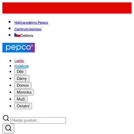
Najít prodejnu Pepco
Centrum pomoci
Čeština
Leták
Kolekce
Děti
Dámy
Domov
Miminka
Muži
Ostatní