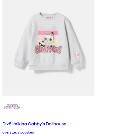
Dívčí mikina Gabby's Dollhouse
oversize, s potiskem