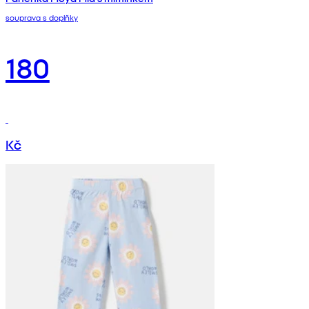
souprava s doplňky
180
Kč