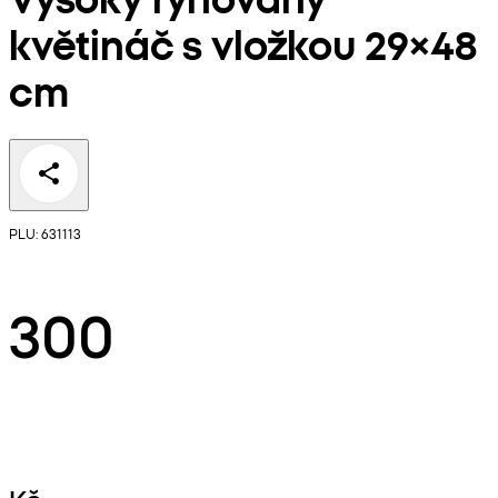
květináč s vložkou 29×48
cm
PLU: 631113
300