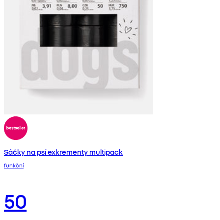
Sáčky na psí exkrementy multipack
funkční
50