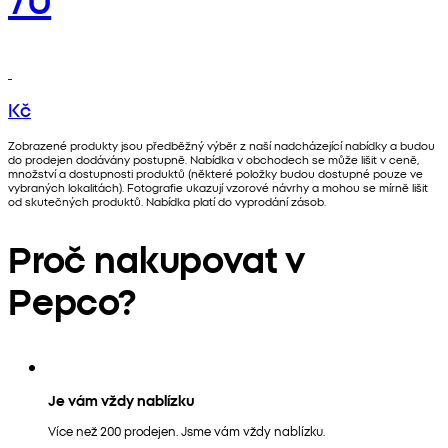
Kč
Zobrazené produkty jsou předběžný výběr z naší nadcházející nabídky a budou
do prodejen dodávány postupně. Nabídka v obchodech se může lišit v ceně,
množství a dostupnosti produktů (některé položky budou dostupné pouze ve
vybraných lokalitách). Fotografie ukazují vzorové návrhy a mohou se mírně lišit
od skutečných produktů. Nabídka platí do vyprodání zásob.
Proč nakupovat v
Pepco?
Je vám vždy nablízku
Více než 200 prodejen. Jsme vám vždy nablízku.