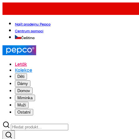
Najít prodejnu Pepco
Centrum pomoci
Čeština
Leták
Kolekce
Děti
Dámy
Domov
Miminka
Muži
Ostatní