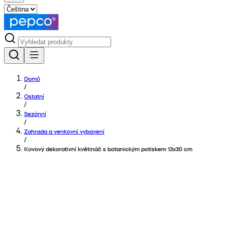
Domů
/
Ostatní
/
Sezónní
/
Zahrada a venkovní vybavení
/
Kovový dekorativní květináč s botanickým potiskem 13x30 cm