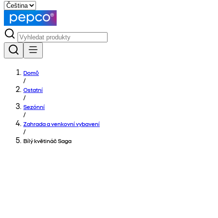
Domů
/
Ostatní
/
Sezónní
/
Zahrada a venkovní vybavení
/
Bílý květináč Saga