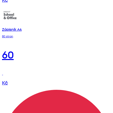
Zápisník A4
80 stran
60
Kč