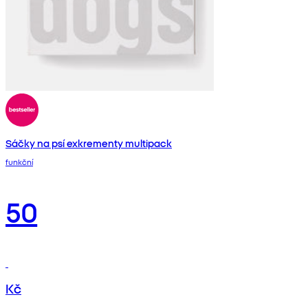
Sáčky na psí exkrementy multipack
funkční
50
Kč