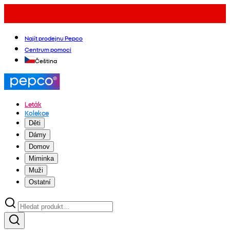
Najít prodejnu Pepco
Centrum pomoci
Čeština
Leták
Kolekce
Děti
Dámy
Domov
Miminka
Muži
Ostatní