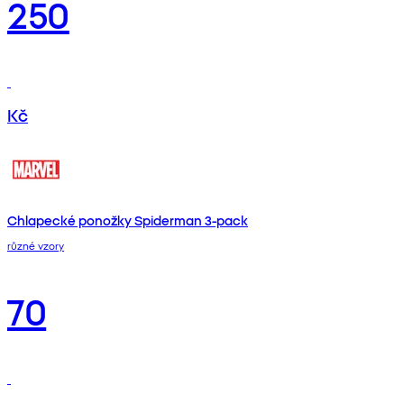
250
Kč
Chlapecké ponožky Spiderman 3-pack
různé vzory
70