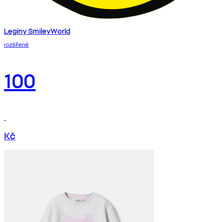
Legíny SmileyWorld
rozšířené
100
Kč