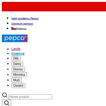
Najít prodejnu Pepco
Centrum pomoci
Čeština
Leták
Kolekce
Děti
Dámy
Domov
Miminka
Muži
Ostatní