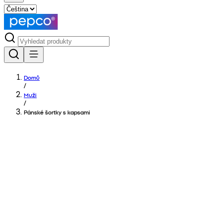
Domů
/
Muži
/
Pánské šortky s kapsami