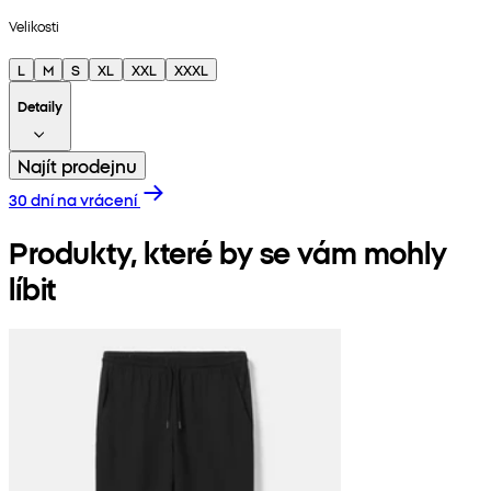
Velikosti
L
M
S
XL
XXL
XXXL
Detaily
Najít prodejnu
30 dní na vrácení
Produkty, které by se vám mohly
líbit