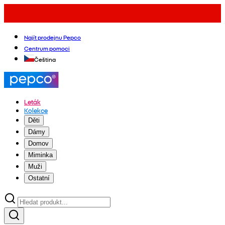
Najít prodejnu Pepco
Centrum pomoci
Čeština
Leták
Kolekce
Děti
Dámy
Domov
Miminka
Muži
Ostatní