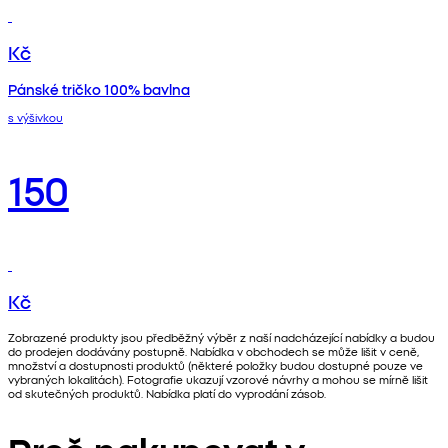
Kč
Pánské tričko 100% bavlna
s výšivkou
150
Kč
Zobrazené produkty jsou předběžný výběr z naší nadcházející nabídky a budou
do prodejen dodávány postupně. Nabídka v obchodech se může lišit v ceně,
množství a dostupnosti produktů (některé položky budou dostupné pouze ve
vybraných lokalitách). Fotografie ukazují vzorové návrhy a mohou se mírně lišit
od skutečných produktů. Nabídka platí do vyprodání zásob.