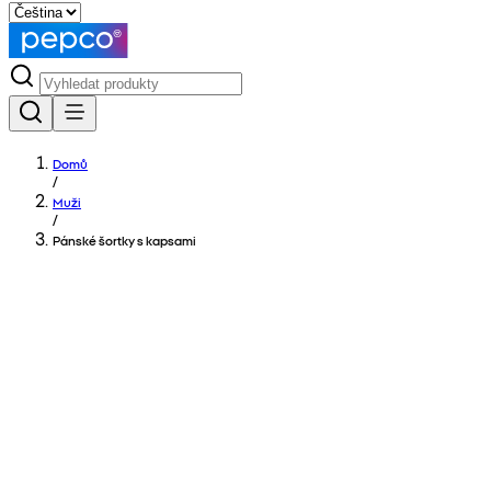
Domů
/
Muži
/
Pánské šortky s kapsami