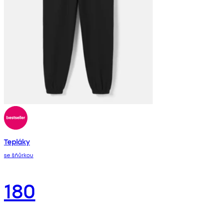
Tepláky
se šňůrkou
180