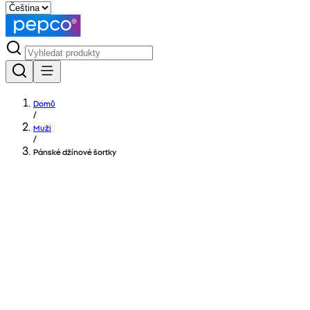
Domů
/
Muži
/
Pánské džínové šortky