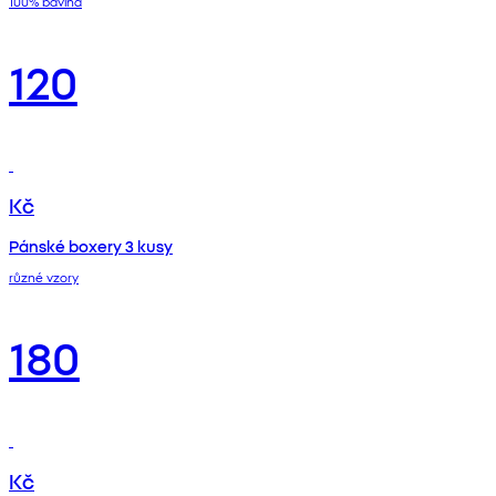
100% bavlna
120
Kč
Pánské boxery 3 kusy
různé vzory
180
Kč