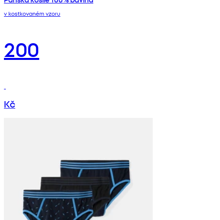
v kostkovaném vzoru
200
Kč