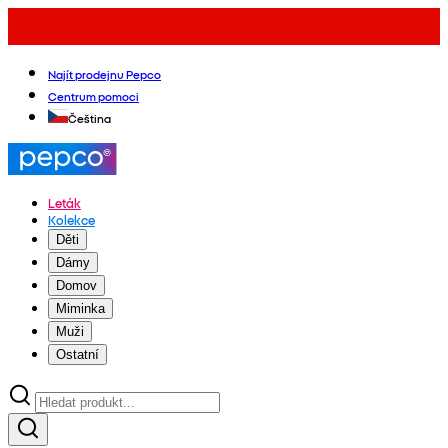
Najít prodejnu Pepco
Centrum pomoci
Čeština
Leták
Kolekce
Děti
Dámy
Domov
Miminka
Muži
Ostatní