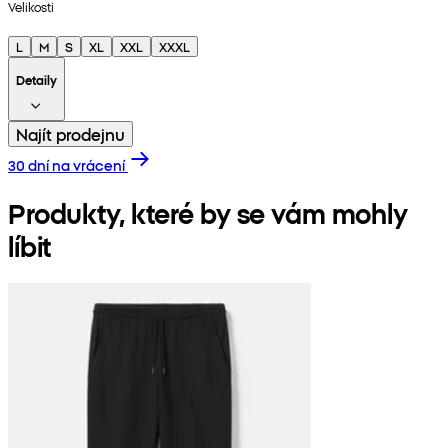
Velikosti
L
M
S
XL
XXL
XXXL
Detaily
Najít prodejnu
30 dní na vrácení
Produkty, které by se vám mohly
líbit