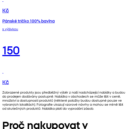
Kč
Pánské tričko 100% bavlna
s výšivkou
150
Kč
Zobrazené produkty jsou předběžný výběr z naší nadcházející nabídky a budou
do prodejen dodávány postupně. Nabídka v obchodech se může lišit v ceně,
množství a dostupnosti produktů (některé položky budou dostupné pouze ve
vybraných lokalitách). Fotografie ukazují vzorové návrhy a mohou se mírně lišit
od skutečných produktů. Nabídka platí do vyprodání zásob.
Proč nakupovat v