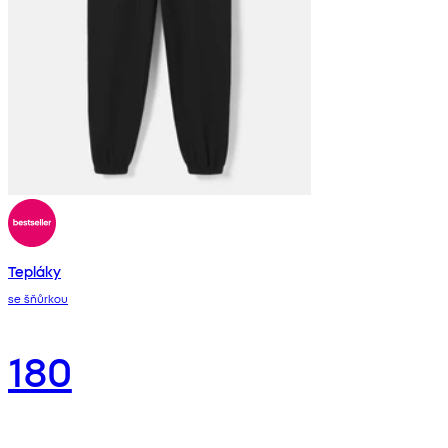
Tepláky
se šňůrkou
180