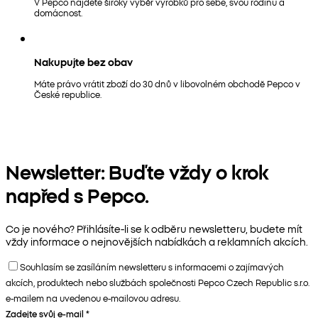
V Pepco najdete široký výběr výrobků pro sebe, svou rodinu a
domácnost.
Nakupujte bez obav
Máte právo vrátit zboží do 30 dnů v libovolném obchodě Pepco v
České republice.
Newsletter: Buďte vždy o krok
napřed s Pepco.
Co je nového? Přihlásíte-li se k odběru newsletteru, budete mít
vždy informace o nejnovějších nabídkách a reklamních akcích.
Souhlasím se zasíláním newsletteru s informacemi o zajímavých
akcích, produktech nebo službách společnosti Pepco Czech Republic s.r.o.
e-mailem na uvedenou e-mailovou adresu.
Zadejte svůj e-mail
*