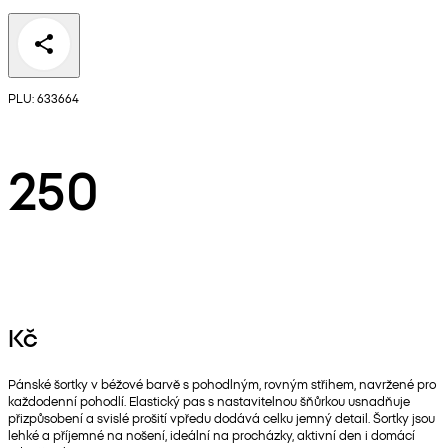
PLU: 633664
250
Kč
Pánské šortky v béžové barvě s pohodlným, rovným střihem, navržené pro
každodenní pohodlí. Elastický pas s nastavitelnou šňůrkou usnadňuje
přizpůsobení a svislé prošití vpředu dodává celku jemný detail. Šortky jsou
lehké a příjemné na nošení, ideální na procházky, aktivní den i domácí