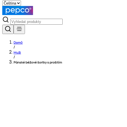
Domů
/
Muži
/
Pánské béžové šortky s prošitím