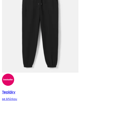
Tepláky
se šňůrkou