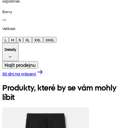
odpočinek.
Barvy
Velikosti
L
M
S
XL
XXL
XXXL
Detaily
Najít prodejnu
30 dní na vrácení
Produkty, které by se vám mohly
líbit