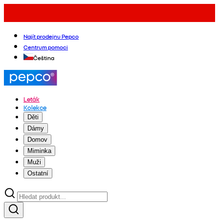
Najít prodejnu Pepco
Centrum pomoci
Čeština
Leták
Kolekce
Děti
Dámy
Domov
Miminka
Muži
Ostatní