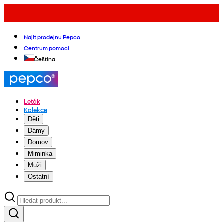
Najít prodejnu Pepco
Centrum pomoci
Čeština
Leták
Kolekce
Děti
Dámy
Domov
Miminka
Muži
Ostatní