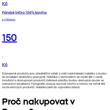
Kč
Pánské tričko 100% bavlna
s výšivkou
150
Kč
Zobrazené produkty jsou předběžný výběr z naší nadcházející nabídky a budou
do prodejen dodávány postupně. Nabídka v obchodech se může lišit v ceně,
množství a dostupnosti produktů (některé položky budou dostupné pouze ve
vybraných lokalitách). Fotografie ukazují vzorové návrhy a mohou se mírně lišit
od skutečných produktů. Nabídka platí do vyprodání zásob.
Proč nakupovat v