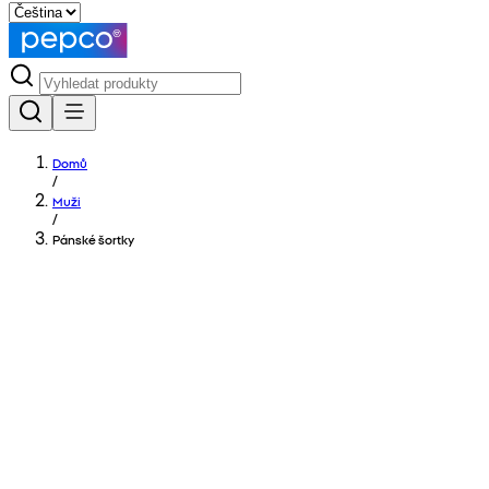
Domů
/
Muži
/
Pánské šortky