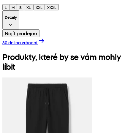
L
M
S
XL
XXL
XXXL
Detaily
Najít prodejnu
30 dní na vrácení
Produkty, které by se vám mohly
líbit