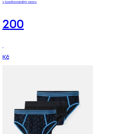
v kostkovaném vzoru
200
Kč