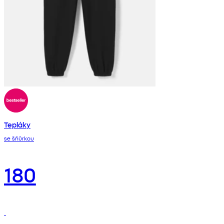
Tepláky
se šňůrkou
180