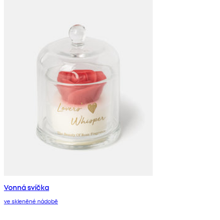
Vonná svíčka
ve skleněné nádobě