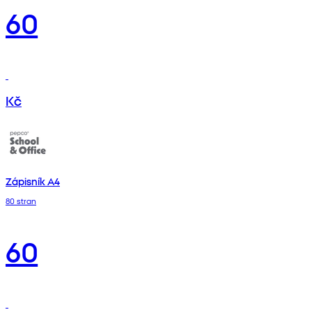
60
Kč
Zápisník A4
80 stran
60