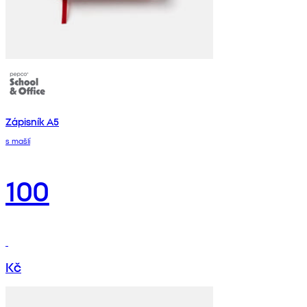
Zápisník A5
s mašlí
100
Kč