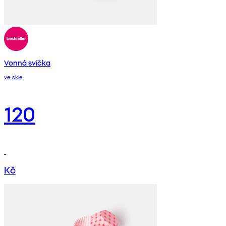
Vonná svíčka
ve skle
120
Kč