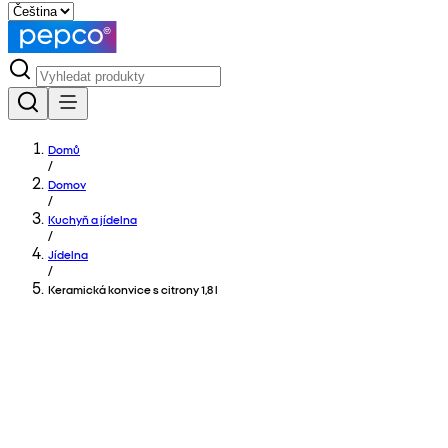
Domů
/
Domov
/
Kuchyň a jídelna
/
Jídelna
/
Keramická konvice s citrony 1,8 l