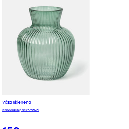
Váza skleněná
jednoduchý, dekorativní