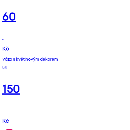
60
Kč
Váza s květinovým dekorem
bílý
150
Kč