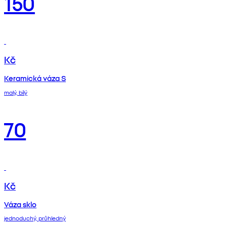
150
Kč
Keramická váza S
malý, bílý
70
Kč
Váza sklo
jednoduchý, průhledný