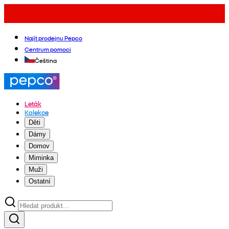
Najít prodejnu Pepco
Centrum pomoci
Čeština
Leták
Kolekce
Děti
Dámy
Domov
Miminka
Muži
Ostatní