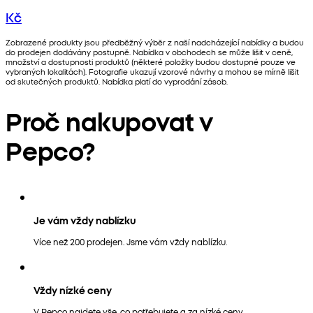
Kč
Zobrazené produkty jsou předběžný výběr z naší nadcházející nabídky a budou
do prodejen dodávány postupně. Nabídka v obchodech se může lišit v ceně,
množství a dostupnosti produktů (některé položky budou dostupné pouze ve
vybraných lokalitách). Fotografie ukazují vzorové návrhy a mohou se mírně lišit
od skutečných produktů. Nabídka platí do vyprodání zásob.
Proč nakupovat v
Pepco?
Je vám vždy nablízku
Více než 200 prodejen. Jsme vám vždy nablízku.
Vždy nízké ceny
V Pepco najdete vše, co potřebujete a za nízké ceny.