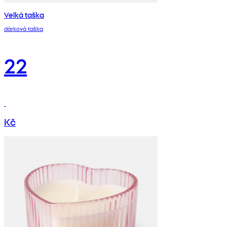
Velká taška
dárková taška
22
Kč