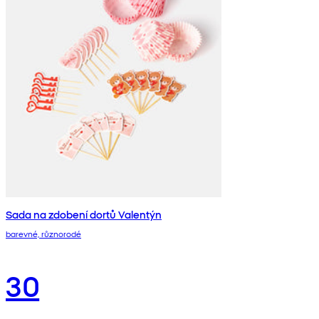
Sada na zdobení dortů Valentýn
barevné, různorodé
30