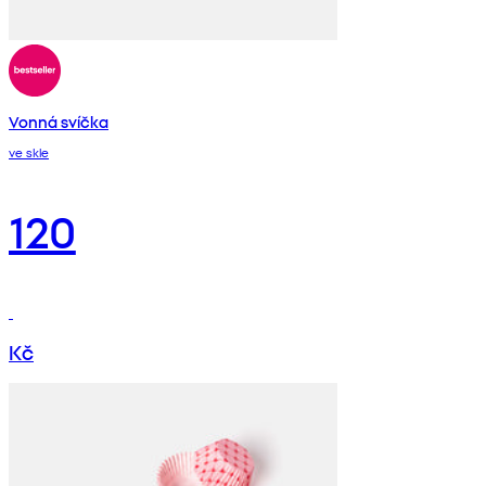
Vonná svíčka
ve skle
120
Kč