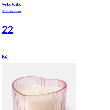
Velká taška
dárková taška
22
Kč