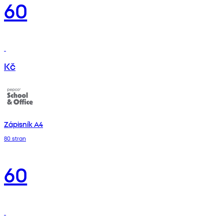
60
Kč
Zápisník A4
80 stran
60