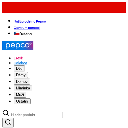
Najít prodejnu Pepco
Centrum pomoci
Čeština
Leták
Kolekce
Děti
Dámy
Domov
Miminka
Muži
Ostatní