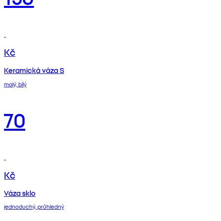
Kč
Keramická váza S
malý, bílý
70
Kč
Váza sklo
jednoduchý, průhledný