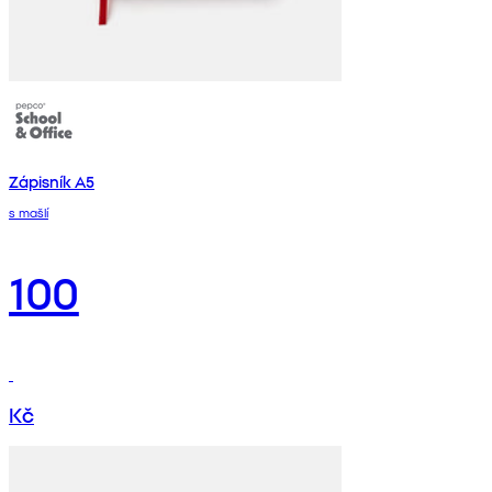
Zápisník A5
s mašlí
100
Kč