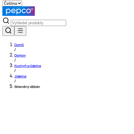
Domů
/
Domov
/
Kuchyň a jídelna
/
Jídelna
/
Skleněný džbán