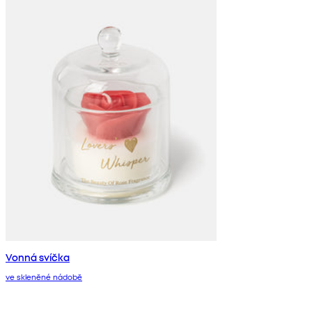
Vonná svíčka
ve skleněné nádobě