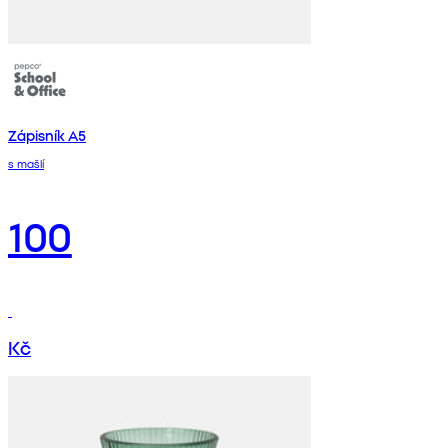
Zápisník A5
s mašlí
100
Kč