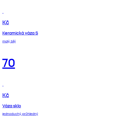
Kč
Keramická váza S
malý, bílý
70
Kč
Váza sklo
jednoduchý, průhledný