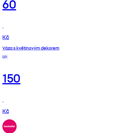
60
Kč
Váza s květinovým dekorem
bílý
150
Kč