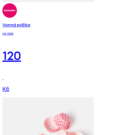
Vonná svíčka
ve skle
120
Kč