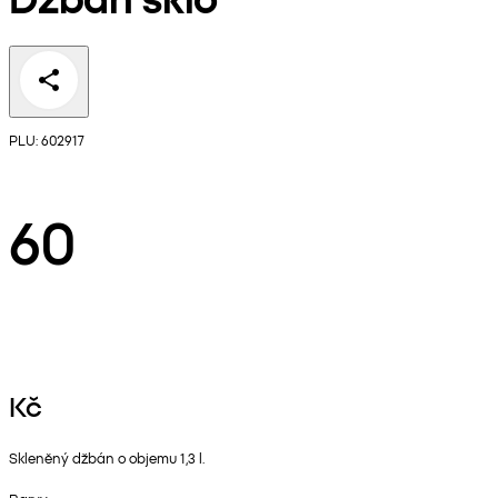
PLU: 602917
60
Kč
Skleněný džbán o objemu 1,3 l.