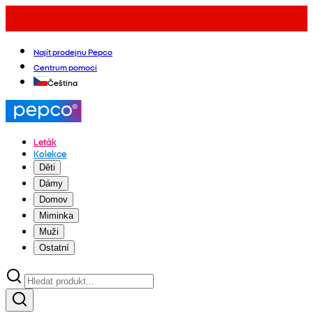
Najít prodejnu Pepco
Centrum pomoci
Čeština
Leták
Kolekce
Děti
Dámy
Domov
Miminka
Muži
Ostatní