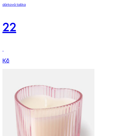
dárková taška
22
Kč