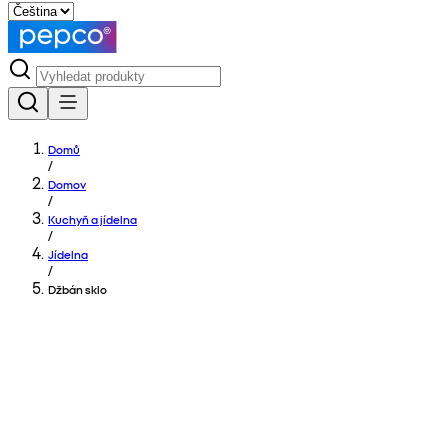
Domů
/
Domov
/
Kuchyň a jídelna
/
Jídelna
/
Džbán sklo