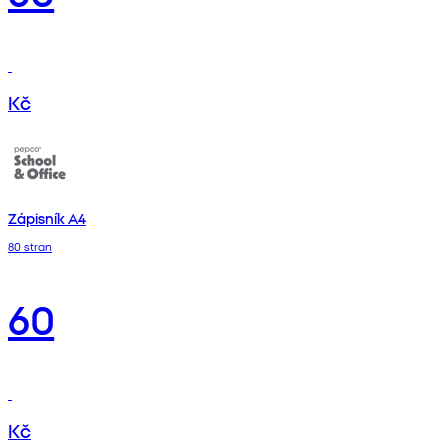
Kč
Zápisník A4
80 stran
60
Kč