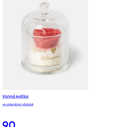
Vonná svíčka
ve skleněné nádobě
90