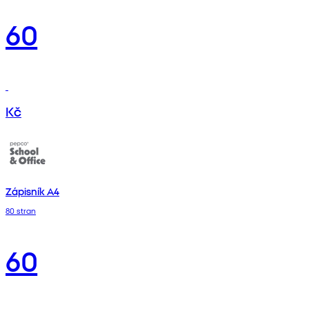
60
Kč
Zápisník A4
80 stran
60