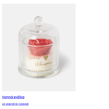
Vonná svíčka
ve skleněné nádobě