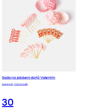
Sada na zdobení dortů Valentýn
barevné, různorodé
30