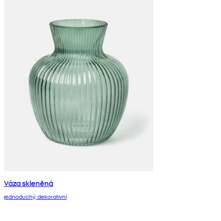
Váza skleněná
jednoduchý, dekorativní