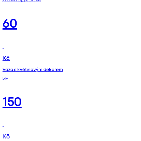
60
Kč
Váza s květinovým dekorem
bílý
150
Kč