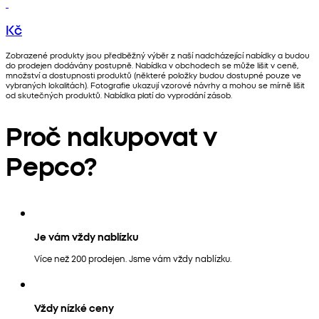
Kč
Zobrazené produkty jsou předběžný výběr z naší nadcházející nabídky a budou
do prodejen dodávány postupně. Nabídka v obchodech se může lišit v ceně,
množství a dostupnosti produktů (některé položky budou dostupné pouze ve
vybraných lokalitách). Fotografie ukazují vzorové návrhy a mohou se mírně lišit
od skutečných produktů. Nabídka platí do vyprodání zásob.
Proč nakupovat v
Pepco?
Je vám vždy nablízku
Více než 200 prodejen. Jsme vám vždy nablízku.
Vždy nízké ceny