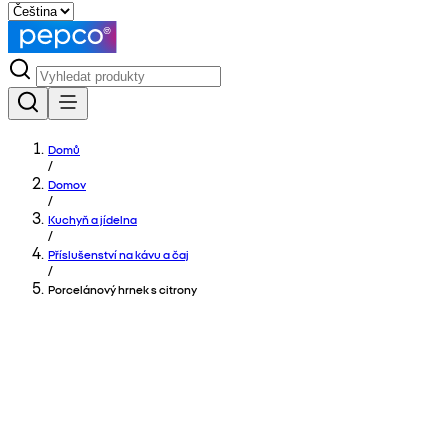
Domů
/
Domov
/
Kuchyň a jídelna
/
Příslušenství na kávu a čaj
/
Porcelánový hrnek s citrony