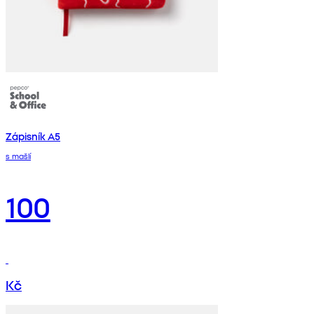
Zápisník A5
s mašlí
100
Kč