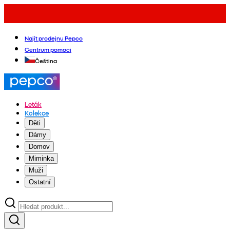
Najít prodejnu Pepco
Centrum pomoci
Čeština
Leták
Kolekce
Děti
Dámy
Domov
Miminka
Muži
Ostatní