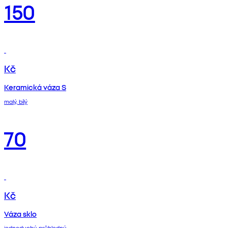
150
Kč
Keramická váza S
malý, bílý
70
Kč
Váza sklo
jednoduchý, průhledný