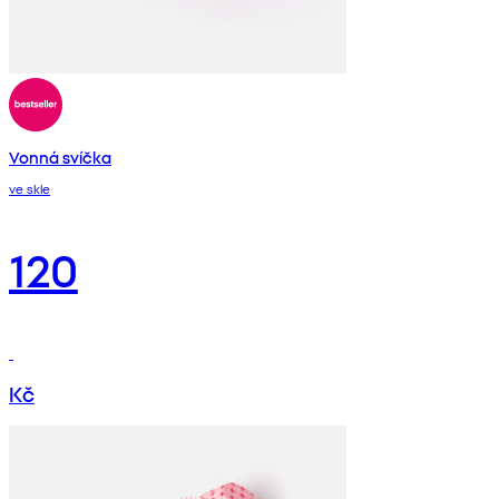
Vonná svíčka
ve skle
120
Kč