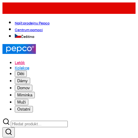
Najít prodejnu Pepco
Centrum pomoci
Čeština
Leták
Kolekce
Děti
Dámy
Domov
Miminka
Muži
Ostatní