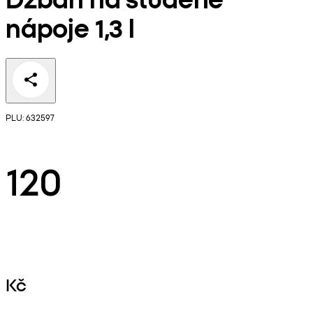
nápoje 1,3 l
PLU: 632597
120
Kč