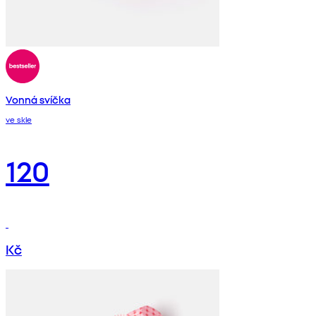
Vonná svíčka
ve skle
120
Kč