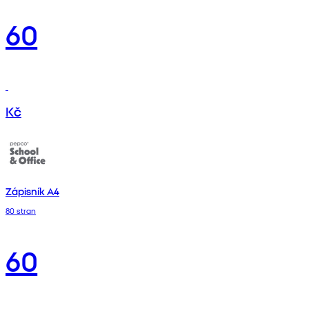
60
Kč
Zápisník A4
80 stran
60