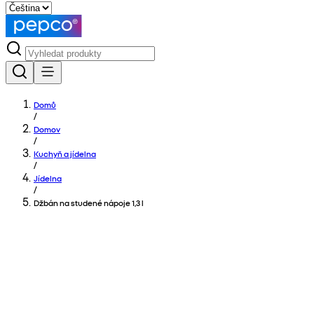
Domů
/
Domov
/
Kuchyň a jídelna
/
Jídelna
/
Džbán na studené nápoje 1,3 l