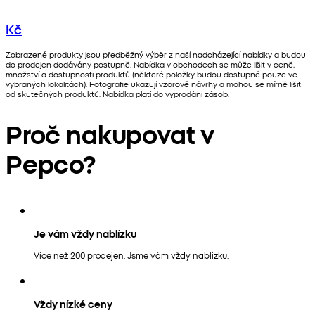
Kč
Zobrazené produkty jsou předběžný výběr z naší nadcházející nabídky a budou
do prodejen dodávány postupně. Nabídka v obchodech se může lišit v ceně,
množství a dostupnosti produktů (některé položky budou dostupné pouze ve
vybraných lokalitách). Fotografie ukazují vzorové návrhy a mohou se mírně lišit
od skutečných produktů. Nabídka platí do vyprodání zásob.
Proč nakupovat v
Pepco?
Je vám vždy nablízku
Více než 200 prodejen. Jsme vám vždy nablízku.
Vždy nízké ceny