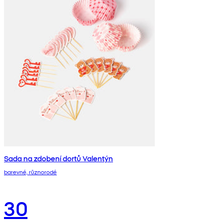
Sada na zdobení dortů Valentýn
barevné, různorodé
30