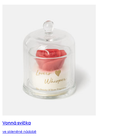
Vonná svíčka
ve skleněné nádobě