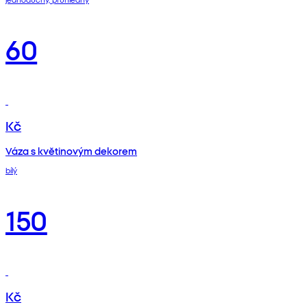
60
Kč
Váza s květinovým dekorem
bílý
150
Kč