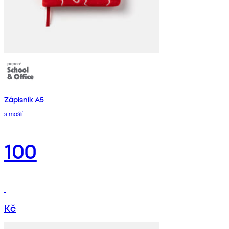
Zápisník A5
s mašlí
100
Kč