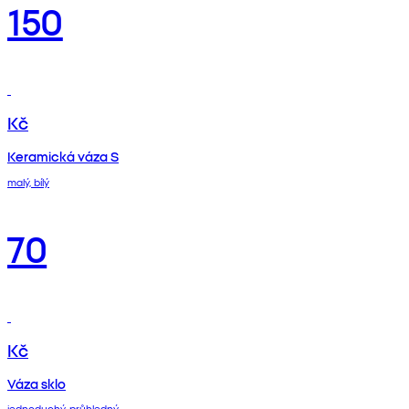
150
Kč
Keramická váza S
malý, bílý
70
Kč
Váza sklo
jednoduchý, průhledný