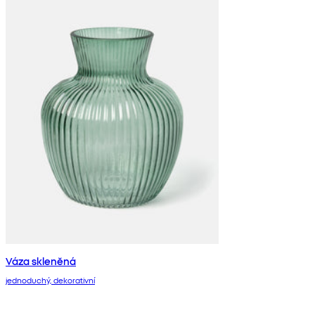
Váza skleněná
jednoduchý, dekorativní