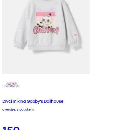
Dívčí mikina Gabby's Dollhouse
oversize, s potiskem
150