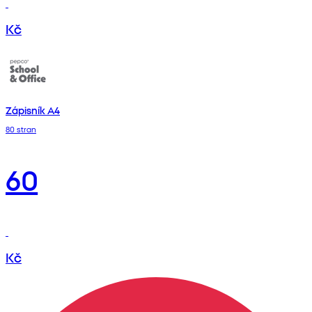
Kč
Zápisník A4
80 stran
60
Kč