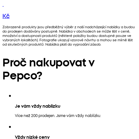
Kč
Zobrazené produkty jsou předběžný výběr z naší nadcházející nabídky a budou
do prodejen dodávány postupně. Nabídka v obchodech se může lišit v ceně,
množství a dostupnosti produktů (některé položky budou dostupné pouze ve
vybraných lokalitách). Fotografie ukazují vzorové návrhy a mohou se mírně lišit
od skutečných produktů. Nabídka platí do vyprodání zásob.
Proč nakupovat v
Pepco?
Je vám vždy nablízku
Více než 200 prodejen. Jsme vám vždy nablízku.
Vždy nízké ceny