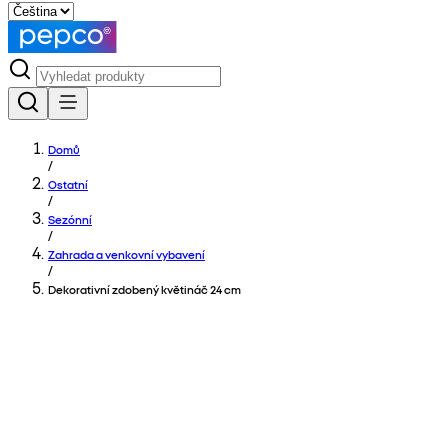
Domů
/
Ostatní
/
Sezónní
/
Zahrada a venkovní vybavení
/
Dekorativní zdobený květináč 24 cm