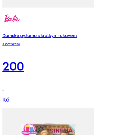
Dámské pyžamo s krátkým rukávem
s potiskem
200
Kč