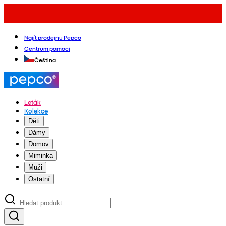
Najít prodejnu Pepco
Centrum pomoci
Čeština
Leták
Kolekce
Děti
Dámy
Domov
Miminka
Muži
Ostatní