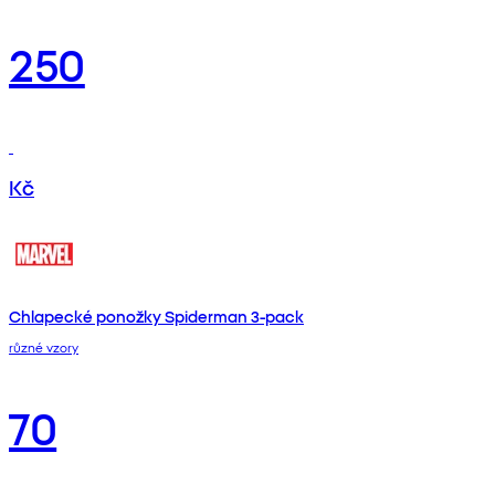
250
Kč
Chlapecké ponožky Spiderman 3-pack
různé vzory
70