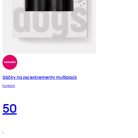
Sáčky na psí exkrementy multipack
funkční
50