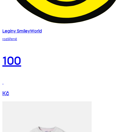
Legíny SmileyWorld
rozšířené
100
Kč