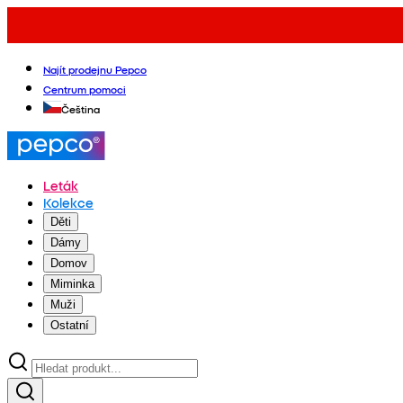
Najít prodejnu Pepco
Centrum pomoci
Čeština
Leták
Kolekce
Děti
Dámy
Domov
Miminka
Muži
Ostatní