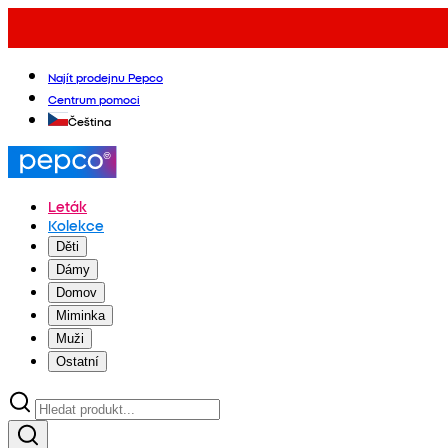
Najít prodejnu Pepco
Centrum pomoci
Čeština
Leták
Kolekce
Děti
Dámy
Domov
Miminka
Muži
Ostatní