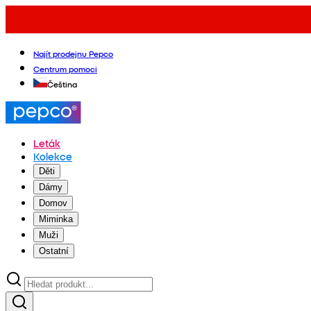
Najít prodejnu Pepco
Centrum pomoci
Čeština
Leták
Kolekce
Děti
Dámy
Domov
Miminka
Muži
Ostatní