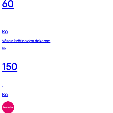
60
Kč
Váza s květinovým dekorem
bílý
150
Kč