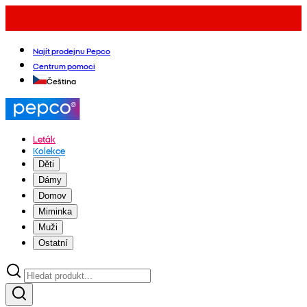
Najít prodejnu Pepco
Centrum pomoci
Čeština
Leták
Kolekce
Děti
Dámy
Domov
Miminka
Muži
Ostatní