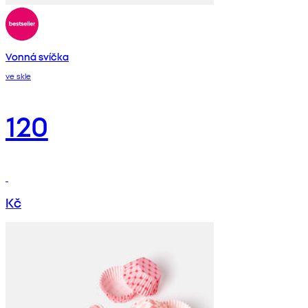
Vonná svíčka
ve skle
120
Kč