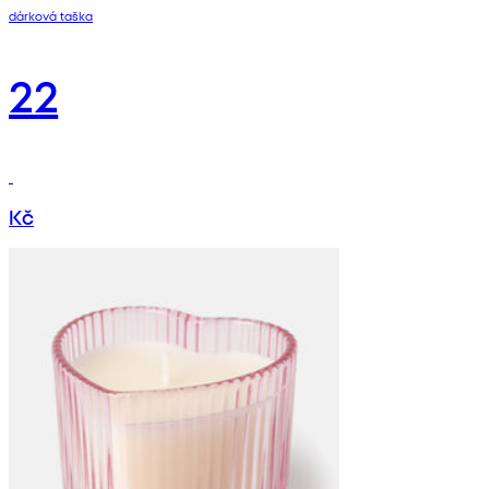
dárková taška
22
Kč