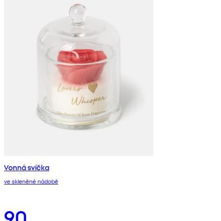
Vonná svíčka
ve skleněné nádobě
90