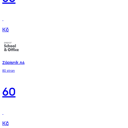
Kč
Zápisník A4
80 stran
60
Kč