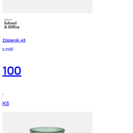
Zápisník A5
s mašlí
100
Kč