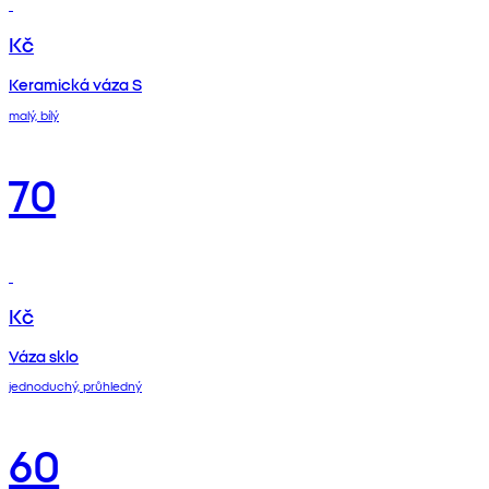
Kč
Keramická váza S
malý, bílý
70
Kč
Váza sklo
jednoduchý, průhledný
60