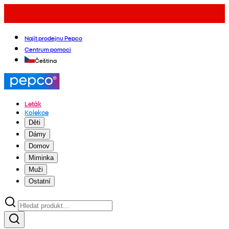
Najít prodejnu Pepco
Centrum pomoci
Čeština
Leták
Kolekce
Děti
Dámy
Domov
Miminka
Muži
Ostatní