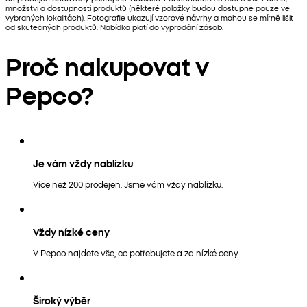
množství a dostupnosti produktů (některé položky budou dostupné pouze ve
vybraných lokalitách). Fotografie ukazují vzorové návrhy a mohou se mírně lišit
od skutečných produktů. Nabídka platí do vyprodání zásob.
Proč nakupovat v
Pepco?
Je vám vždy nablízku
Více než 200 prodejen. Jsme vám vždy nablízku.
Vždy nízké ceny
V Pepco najdete vše, co potřebujete a za nízké ceny.
Široký výběr