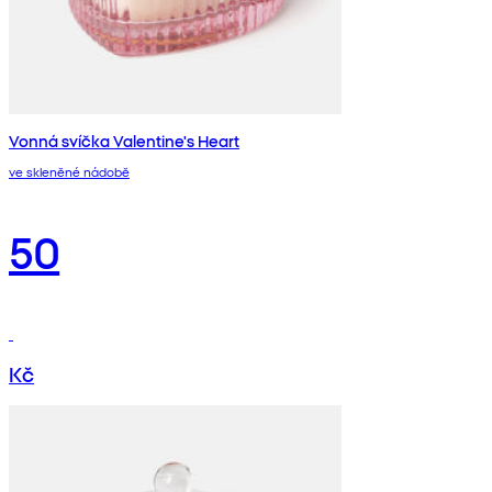
Vonná svíčka Valentine's Heart
ve skleněné nádobě
50
Kč