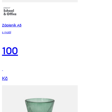
Zápisník A5
s mašlí
100
Kč