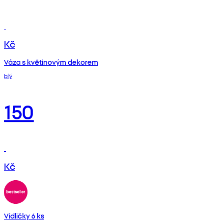
Kč
Váza s květinovým dekorem
bílý
150
Kč
Vidličky 6 ks