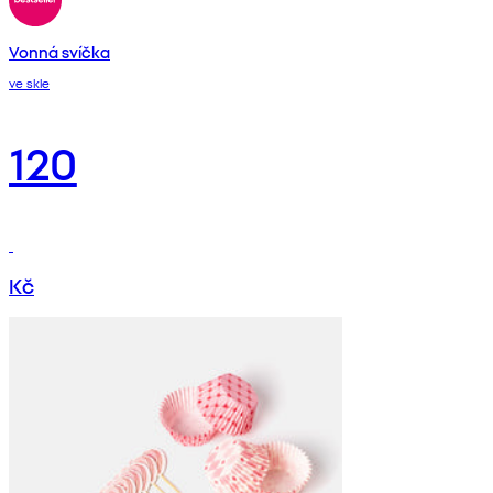
Vonná svíčka
ve skle
120
Kč