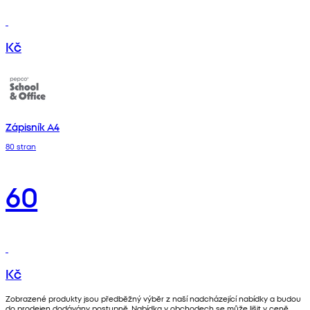
Kč
Zápisník A4
80 stran
60
Kč
Zobrazené produkty jsou předběžný výběr z naší nadcházející nabídky a budou
do prodejen dodávány postupně. Nabídka v obchodech se může lišit v ceně,