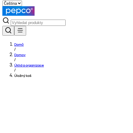
Domů
/
Domov
/
Úklid a organizace
/
Úložný koš