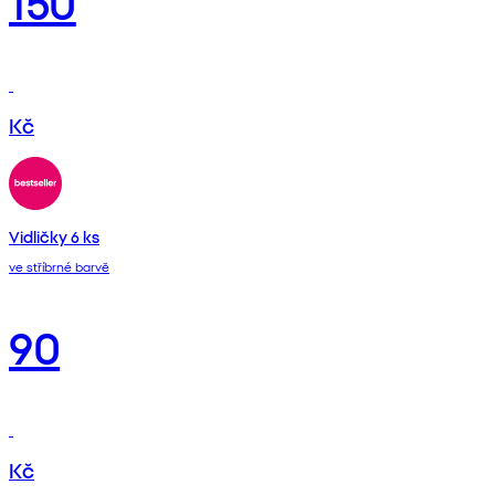
150
Kč
Vidličky 6 ks
ve stříbrné barvě
90
Kč