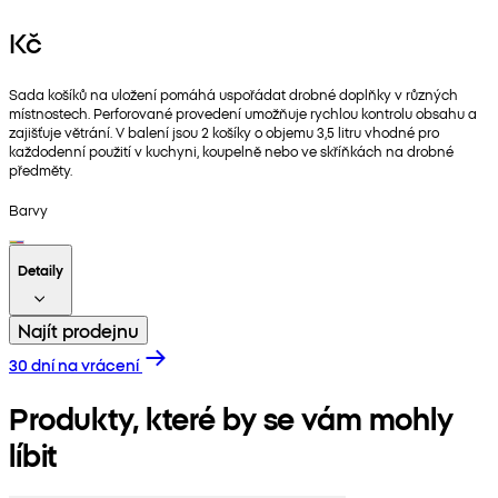
Kč
Sada košíků na uložení pomáhá uspořádat drobné doplňky v různých
místnostech. Perforované provedení umožňuje rychlou kontrolu obsahu a
zajišťuje větrání. V balení jsou 2 košíky o objemu 3,5 litru vhodné pro
každodenní použití v kuchyni, koupelně nebo ve skříňkách na drobné
předměty.
Barvy
Detaily
Najít prodejnu
30 dní na vrácení
Produkty, které by se vám mohly
líbit