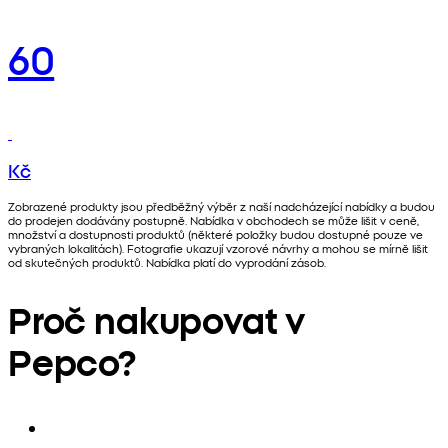
60
Kč
Zobrazené produkty jsou předběžný výběr z naší nadcházející nabídky a budou
do prodejen dodávány postupně. Nabídka v obchodech se může lišit v ceně,
množství a dostupnosti produktů (některé položky budou dostupné pouze ve
vybraných lokalitách). Fotografie ukazují vzorové návrhy a mohou se mírně lišit
od skutečných produktů. Nabídka platí do vyprodání zásob.
Proč nakupovat v
Pepco?