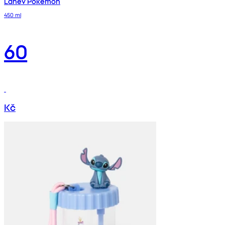
Láhev Pokémon
450 ml
60
Kč