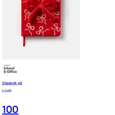
Zápisník A5
s mašlí
100