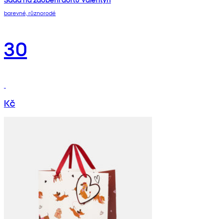
barevné, různorodé
30
Kč