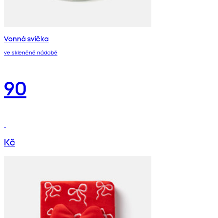
Vonná svíčka
ve skleněné nádobě
90
Kč