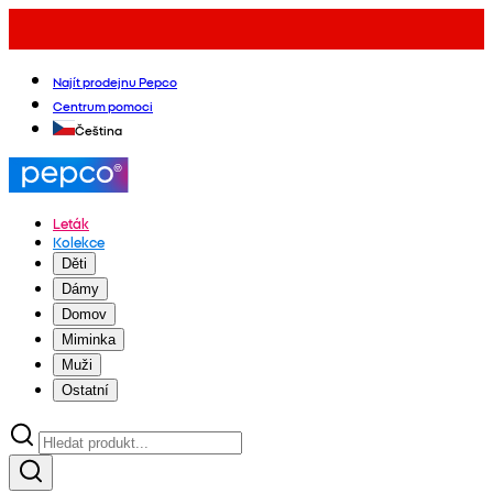
Najít prodejnu Pepco
Centrum pomoci
Čeština
Leták
Kolekce
Děti
Dámy
Domov
Miminka
Muži
Ostatní