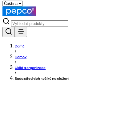
Domů
/
Domov
/
Úklid a organizace
/
Sada středních košíků na uložení