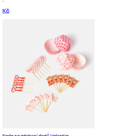
Kč
Sada na zdobení dortů Valentýn