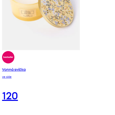
Vonná svíčka
ve skle
120