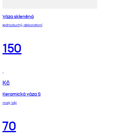
Váza skleněná
jednoduchý, dekorativní
150
Kč
Keramická váza S
malý, bílý
70