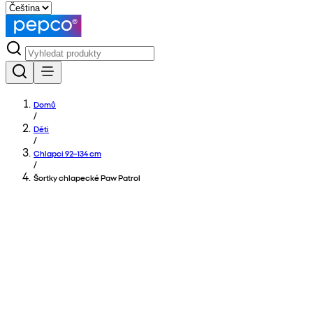
Domů
/
Děti
/
Chlapci 92–134 cm
/
Šortky chlapecké Paw Patrol