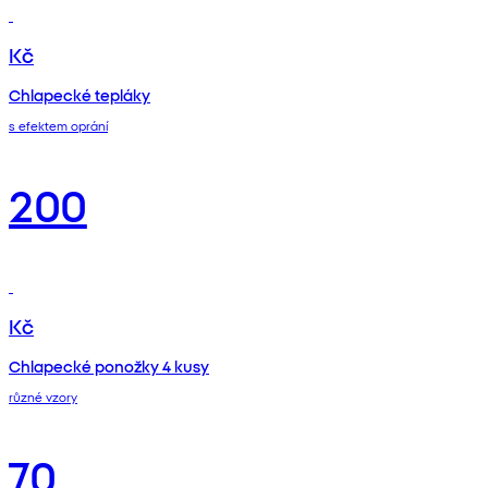
Kč
Chlapecké tepláky
s efektem oprání
200
Kč
Chlapecké ponožky 4 kusy
různé vzory
70