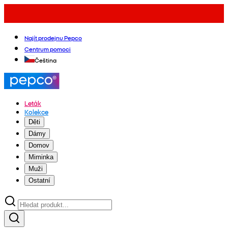
Najít prodejnu Pepco
Centrum pomoci
Čeština
Leták
Kolekce
Děti
Dámy
Domov
Miminka
Muži
Ostatní