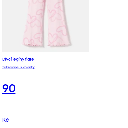
Dívčí legíny flare
žebrované, s volánky
90
Kč