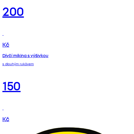
200
Kč
Dívčí mikina s výšivkou
s dlouhým rukávem
150
Kč