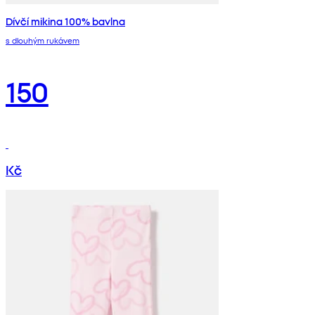
Dívčí mikina 100% bavlna
s dlouhým rukávem
150
Kč