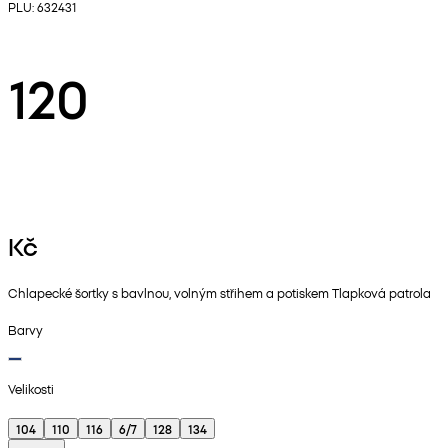
PLU: 632431
120
Kč
Chlapecké šortky s bavlnou, volným střihem a potiskem Tlapková patrola
Barvy
Velikosti
104
110
116
6/7
128
134