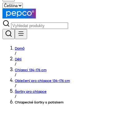
Domů
/
Děti
/
Chlapci 134–176 cm
/
Oblečení pro chlapce 134–176 cm
/
Šortky pro chlapce
/
Chlapecké šortky s potiskem