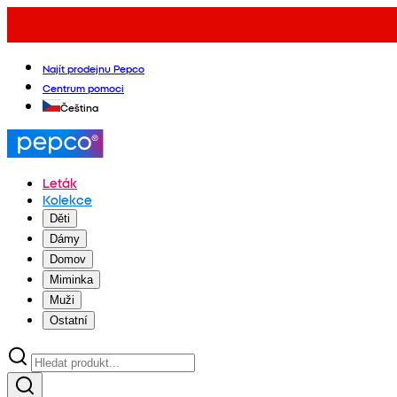
Najít prodejnu Pepco
Centrum pomoci
Čeština
Leták
Kolekce
Děti
Dámy
Domov
Miminka
Muži
Ostatní