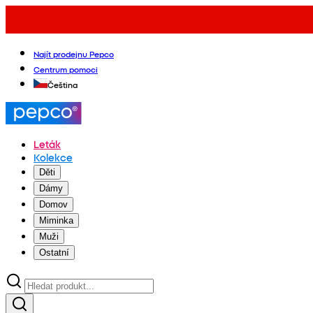
Najít prodejnu Pepco
Centrum pomoci
Čeština
Leták
Kolekce
Děti
Dámy
Domov
Miminka
Muži
Ostatní