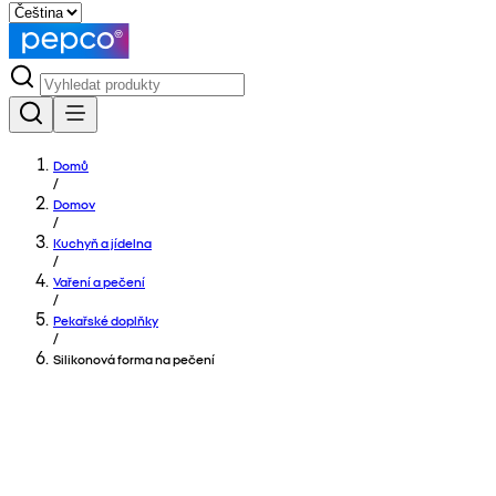
Domů
/
Domov
/
Kuchyň a jídelna
/
Vaření a pečení
/
Pekařské doplňky
/
Silikonová forma na pečení