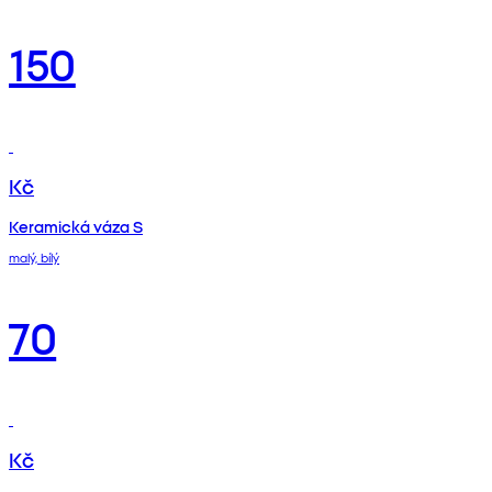
150
Kč
Keramická váza S
malý, bílý
70
Kč