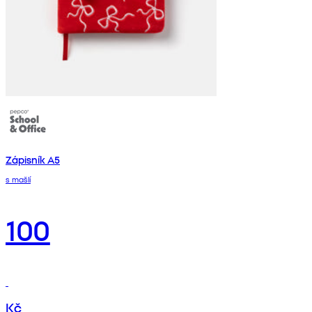
Zápisník A5
s mašlí
100
Kč