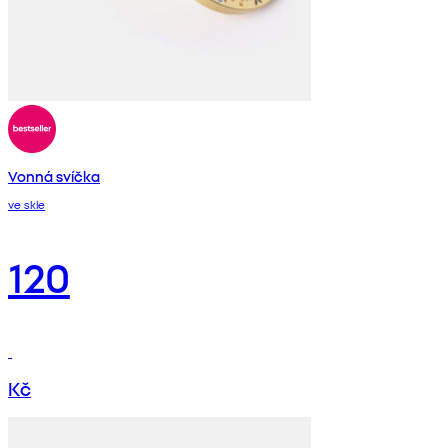
Vonná svíčka
ve skle
120
Kč