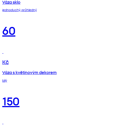
Váza sklo
jednoduchý, průhledný
60
Kč
Váza s květinovým dekorem
bílý
150