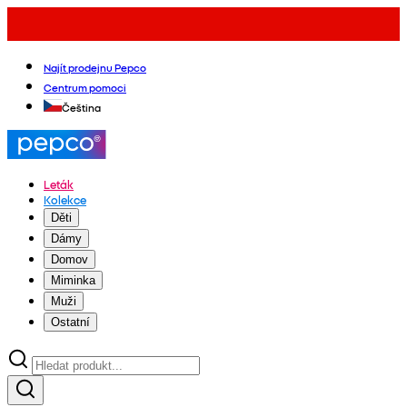
Najít prodejnu Pepco
Centrum pomoci
Čeština
Leták
Kolekce
Děti
Dámy
Domov
Miminka
Muži
Ostatní