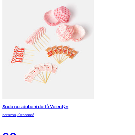
Sada na zdobení dortů Valentýn
barevné, různorodé