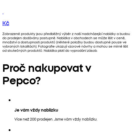
Kč
Zobrazené produkty jsou předběžný výběr z naší nadcházející nabídky a budou
do prodejen dodávány postupně. Nabídka v obchodech se může lišit v ceně,
množství a dostupnosti produktů (některé položky budou dostupné pouze ve
vybraných lokalitách). Fotografie ukazují vzorové návrhy a mohou se mírně lišit
od skutečných produktů. Nabídka platí do vyprodání zásob.
Proč nakupovat v
Pepco?
Je vám vždy nablízku
Více než 200 prodejen. Jsme vám vždy nablízku.