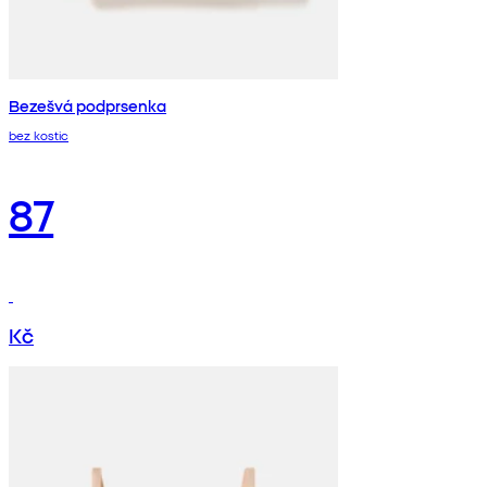
Bezešvá podprsenka
bez kostic
87
Kč