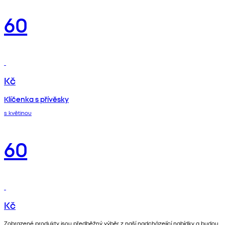
60
Kč
Klíčenka s přívěsky
s květinou
60
Kč
Zobrazené produkty jsou předběžný výběr z naší nadcházející nabídky a budou