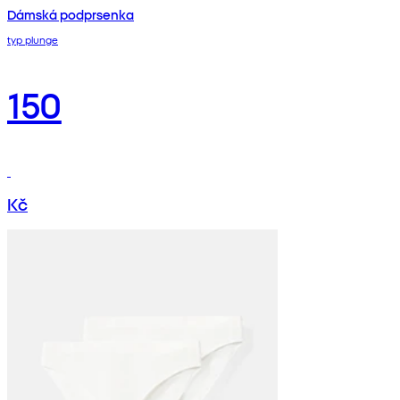
Dámská podprsenka
typ plunge
150
Kč