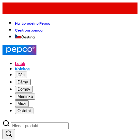
Najít prodejnu Pepco
Centrum pomoci
Čeština
Leták
Kolekce
Děti
Dámy
Domov
Miminka
Muži
Ostatní