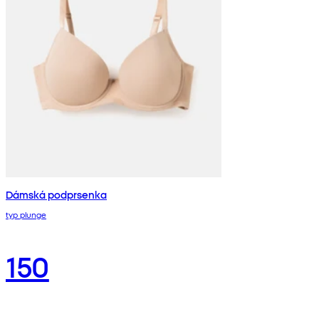
Dámská podprsenka
typ plunge
150