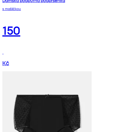
Dámská podpůrná podprsenka
s mašličkou
150
Kč