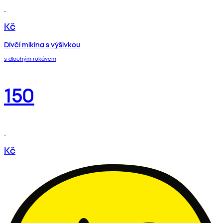
Kč
Dívčí mikina s výšivkou
s dlouhým rukávem
150
Kč