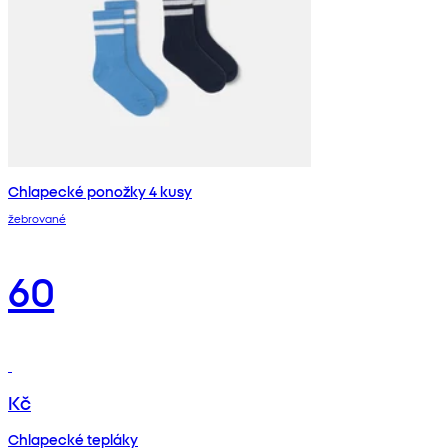
Chlapecké ponožky 4 kusy
žebrované
60
Kč
Chlapecké tepláky