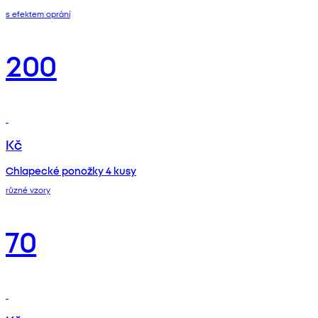
s efektem oprání
200
Kč
Chlapecké ponožky 4 kusy
různé vzory
70