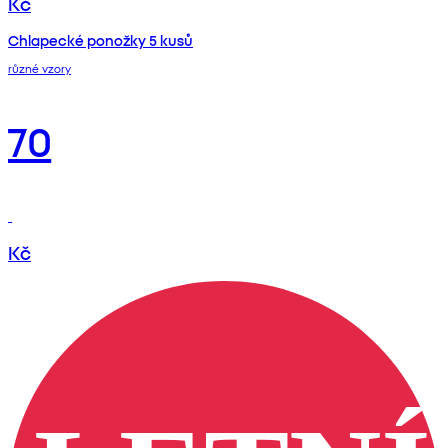
Kč
Chlapecké ponožky 5 kusů
různé vzory
70
Kč