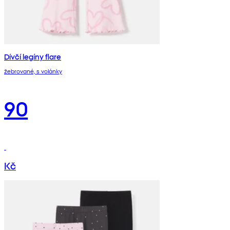
Dívčí legíny flare
žebrované, s volánky
90
Kč