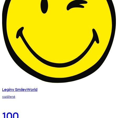
Legíny SmileyWorld
rozšířené
100