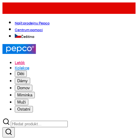
Najít prodejnu Pepco
Centrum pomoci
Čeština
Leták
Kolekce
Děti
Dámy
Domov
Miminka
Muži
Ostatní