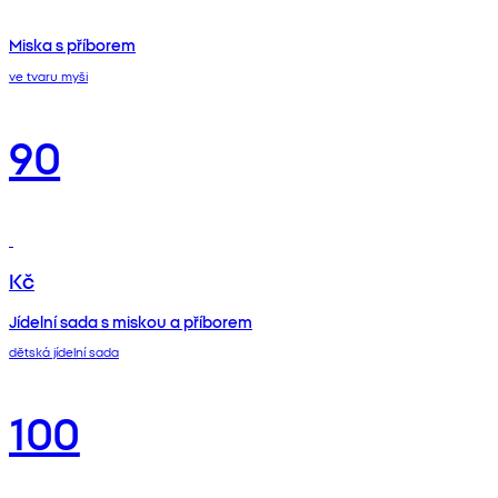
Miska s příborem
ve tvaru myši
90
Kč
Jídelní sada s miskou a příborem
dětská jídelní sada
100