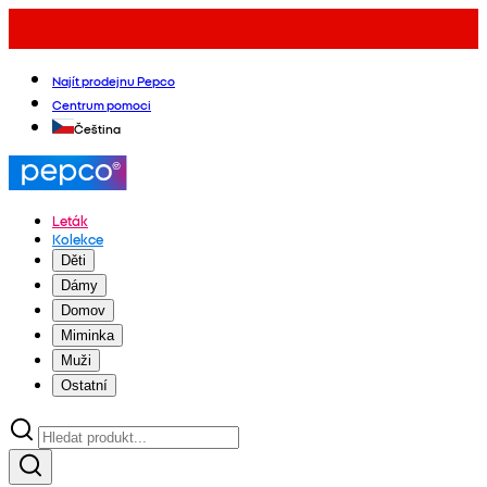
Najít prodejnu Pepco
Centrum pomoci
Čeština
Leták
Kolekce
Děti
Dámy
Domov
Miminka
Muži
Ostatní