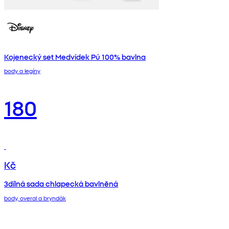
Kojenecký set Medvídek Pú 100% bavlna
body a legíny
180
Kč
3dílná sada chlapecká bavlněná
body, overal a bryndák