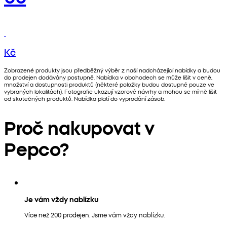
Kč
Zobrazené produkty jsou předběžný výběr z naší nadcházející nabídky a budou
do prodejen dodávány postupně. Nabídka v obchodech se může lišit v ceně,
množství a dostupnosti produktů (některé položky budou dostupné pouze ve
vybraných lokalitách). Fotografie ukazují vzorové návrhy a mohou se mírně lišit
od skutečných produktů. Nabídka platí do vyprodání zásob.
Proč nakupovat v
Pepco?
Je vám vždy nablízku
Více než 200 prodejen. Jsme vám vždy nablízku.