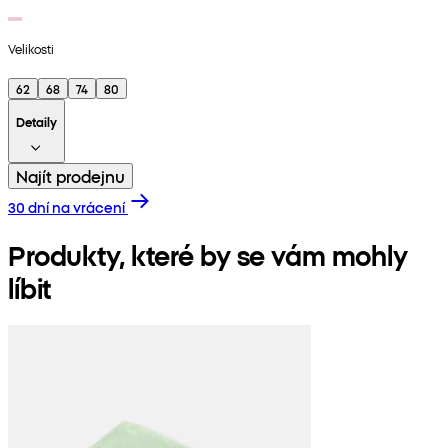
Velikosti
62
68
74
80
Detaily
Najít prodejnu
30 dní na vrácení
Produkty, které by se vám mohly
líbit