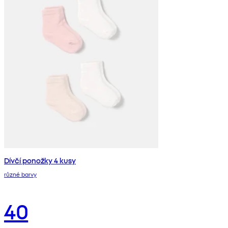
Dívčí ponožky 4 kusy
různé barvy
40