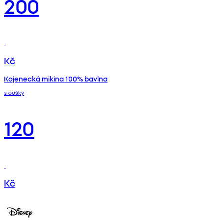
200
Kč
Kojenecká mikina 100% bavlna
s oušky
120
Kč