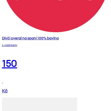
Dívčí overal na spaní 100% bavlna
s volánkem
150
Kč