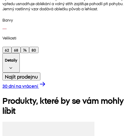
vpředu usnadňuje oblékání a volný střih zajišťuje pohodlí při pohybu.
Jemný rostlinný vzor dodává oblečku půvab a lehkost.
Barvy
Velikosti
62
68
74
80
Detaily
Najít prodejnu
30 dní na vrácení
Produkty, které by se vám mohly
líbit