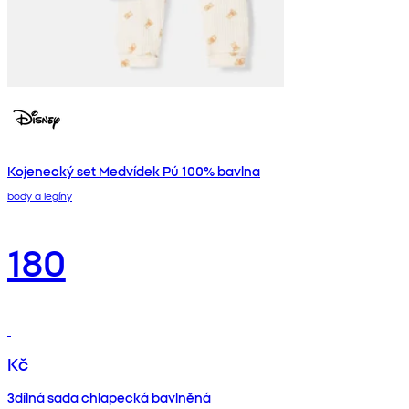
Kojenecký set Medvídek Pú 100% bavlna
body a legíny
180
Kč
3dílná sada chlapecká bavlněná