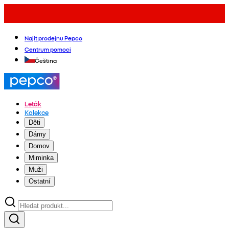
Najít prodejnu Pepco
Centrum pomoci
Čeština
Leták
Kolekce
Děti
Dámy
Domov
Miminka
Muži
Ostatní