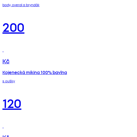
body, overal a bryndák
200
Kč
Kojenecká mikina 100% bavlna
s oušky
120
Kč