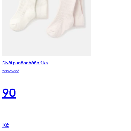
Dívčí punčocháče 2 ks
žebrované
90
Kč