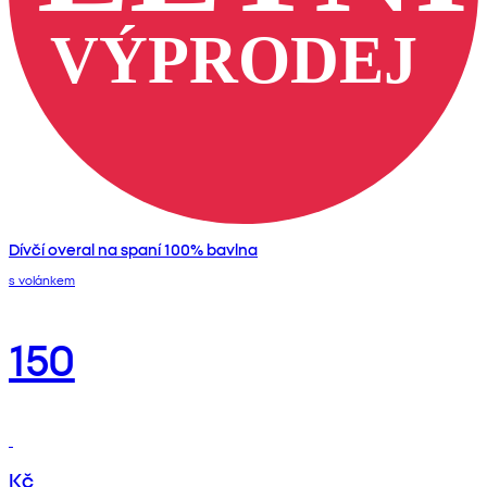
Dívčí overal na spaní 100% bavlna
s volánkem
150
Kč