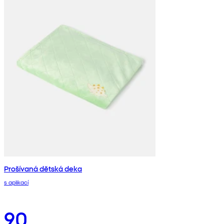
Prošívaná dětská deka
s aplikací
90