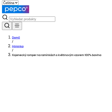
Domů
/
Miminka
/
Kojenecký romper na ramínkách s květinovým vzorem 100% bavlna