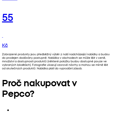
55
Kč
Zobrazené produkty jsou předběžný výběr z naší nadcházející nabídky a budou
do prodejen dodávány postupně. Nabídka v obchodech se může lišit v ceně,
množství a dostupnosti produktů (některé položky budou dostupné pouze ve
vybraných lokalitách). Fotografie ukazují vzorové návrhy a mohou se mírně lišit
od skutečných produktů. Nabídka platí do vyprodání zásob.
Proč nakupovat v
Pepco?