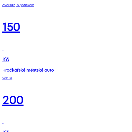
oversize, s potiskem
150
Kč
Hračkářské městské auto
věk 3+
200