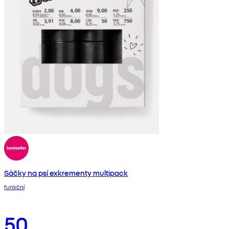
Sáčky na psí exkrementy multipack
funkční
50