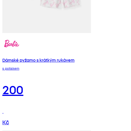
Dámské pyžamo s krátkým rukávem
s potiskem
200
Kč