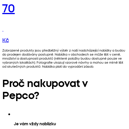
70
Kč
Zobrazené produkty jsou předběžný výběr z naší nadcházející nabídky a budou
do prodejen dodávány postupně. Nabídka v obchodech se může lišit v ceně,
množství a dostupnosti produktů (některé položky budou dostupné pouze ve
vybraných lokalitách). Fotografie ukazují vzorové návrhy a mohou se mírně lišit
od skutečných produktů. Nabídka platí do vyprodání zásob.
Proč nakupovat v
Pepco?
Je vám vždy nablízku