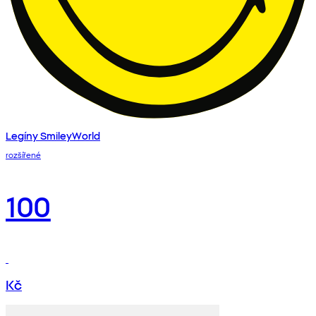
Legíny SmileyWorld
rozšířené
100
Kč