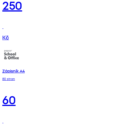
250
Kč
Zápisník A4
80 stran
60