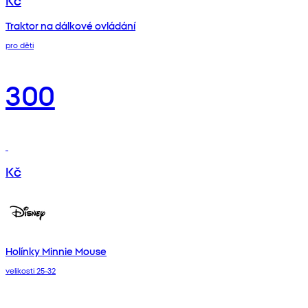
Kč
Traktor na dálkové ovládání
pro děti
300
Kč
Holínky Minnie Mouse
velikosti 25-32