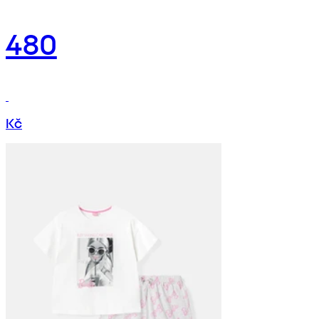
480
Kč