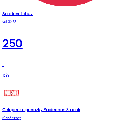
Sportovní obuv
vel. 32-37
250
Kč
Chlapecké ponožky Spiderman 3-pack
různé vzory