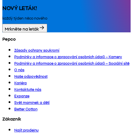
NOVÝ LETÁK!
každý týden něco nového
Mrkněte na leták
Pepco
Zásady ochrany soukromí
Podmínky a informace o zpracování osobních údajů – Kamery
Podmínky a informace o zpracování osobních údajů – Sociální sítě
O nás
Naše odpovědnost
Kariéra
Kontaktujte nás
Expanze
Svět maminek a dětí
Better Cotton
Zákazník
Najít prodejnu