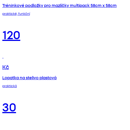
Tréninkové podložky pro mazlíčky multipack 58cm x 58cm
praktické, funkční
120
Kč
Lopatka na stelivo plastová
praktická
30