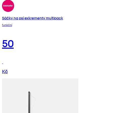
Sáčky na psí exkrementy multipack
funkční
50
Kč