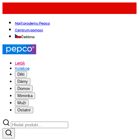
Najít prodejnu Pepco
Centrum pomoci
Čeština
Leták
Kolekce
Děti
Dámy
Domov
Miminka
Muži
Ostatní