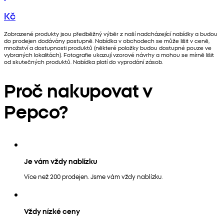
Kč
Zobrazené produkty jsou předběžný výběr z naší nadcházející nabídky a budou
do prodejen dodávány postupně. Nabídka v obchodech se může lišit v ceně,
množství a dostupnosti produktů (některé položky budou dostupné pouze ve
vybraných lokalitách). Fotografie ukazují vzorové návrhy a mohou se mírně lišit
od skutečných produktů. Nabídka platí do vyprodání zásob.
Proč nakupovat v
Pepco?
Je vám vždy nablízku
Více než 200 prodejen. Jsme vám vždy nablízku.
Vždy nízké ceny