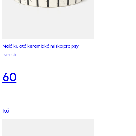
Malá kulatá keramická miska pro psy
tlumená
60
Kč