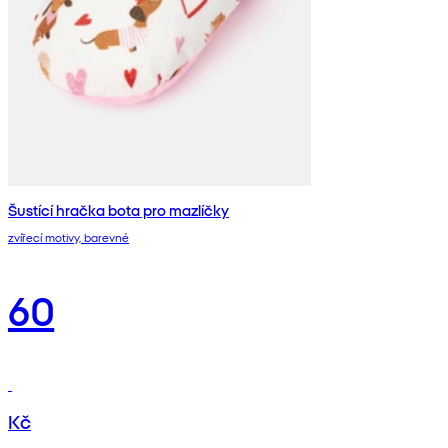
Šustící hračka bota pro mazlíčky
zvířecí motivy, barevné
60
Kč