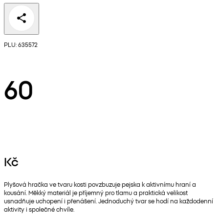
PLU: 635572
60
Kč
Plyšová hračka ve tvaru kosti povzbuzuje pejska k aktivnímu hraní a
kousání. Měkký materiál je příjemný pro tlamu a praktická velikost
usnadňuje uchopení i přenášení. Jednoduchý tvar se hodí na každodenní
aktivity i společné chvíle.