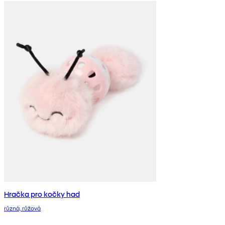
Hračka pro kočky had
různá, růžová