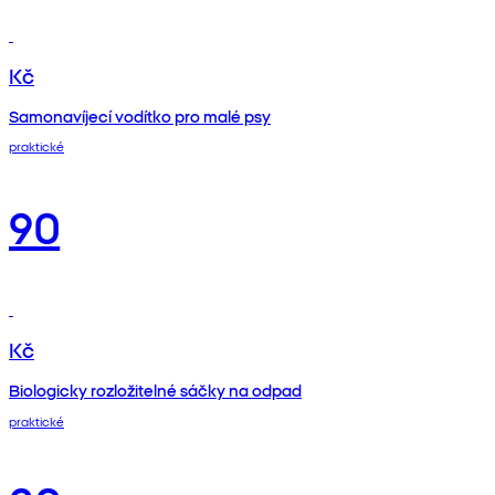
Kč
Samonavíjecí vodítko pro malé psy
praktické
90
Kč
Biologicky rozložitelné sáčky na odpad
praktické