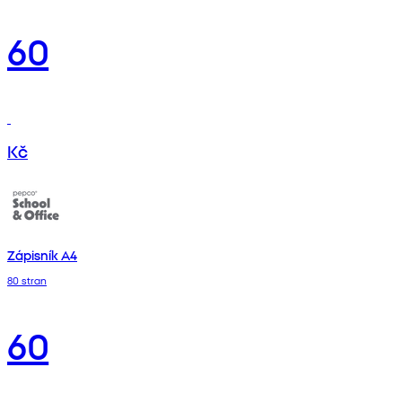
60
Kč
Zápisník A4
80 stran
60