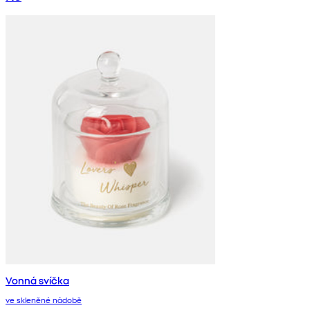
Vonná svíčka
ve skleněné nádobě