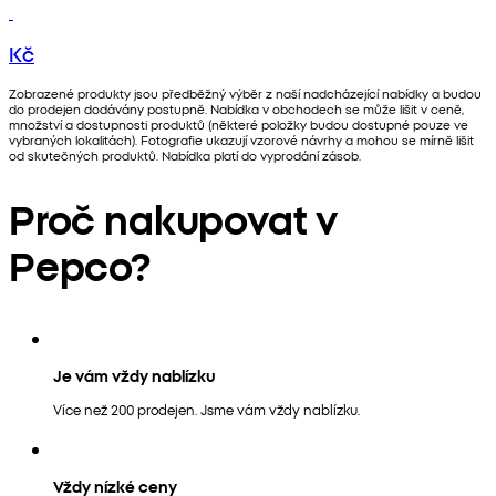
Kč
Zobrazené produkty jsou předběžný výběr z naší nadcházející nabídky a budou
do prodejen dodávány postupně. Nabídka v obchodech se může lišit v ceně,
množství a dostupnosti produktů (některé položky budou dostupné pouze ve
vybraných lokalitách). Fotografie ukazují vzorové návrhy a mohou se mírně lišit
od skutečných produktů. Nabídka platí do vyprodání zásob.
Proč nakupovat v
Pepco?
Je vám vždy nablízku
Více než 200 prodejen. Jsme vám vždy nablízku.
Vždy nízké ceny