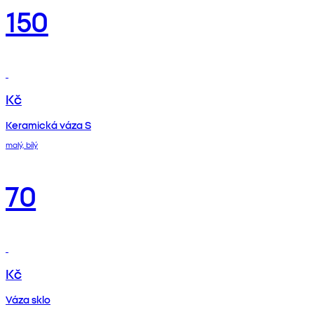
150
Kč
Keramická váza S
malý, bílý
70
Kč
Váza sklo