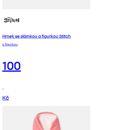
Hrnek se slámkou a figurkou Stitch
s figurkou
100
Kč