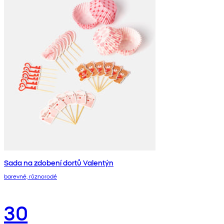
Sada na zdobení dortů Valentýn
barevné, různorodé
30