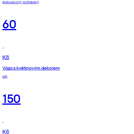
jednoduchý, průhledný
60
Kč
Váza s květinovým dekorem
bílý
150
Kč