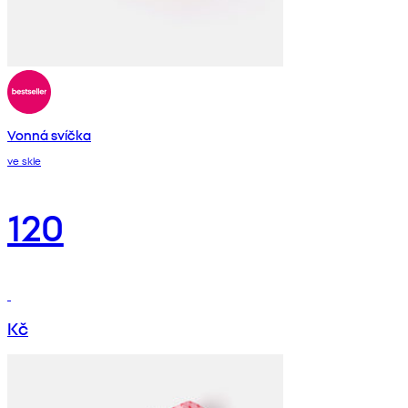
Vonná svíčka
ve skle
120
Kč