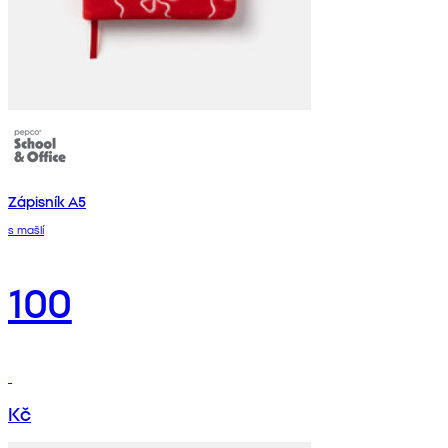
Zápisník A5
s mašlí
100
Kč