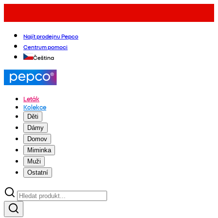
Najít prodejnu Pepco
Centrum pomoci
Čeština
Leták
Kolekce
Děti
Dámy
Domov
Miminka
Muži
Ostatní