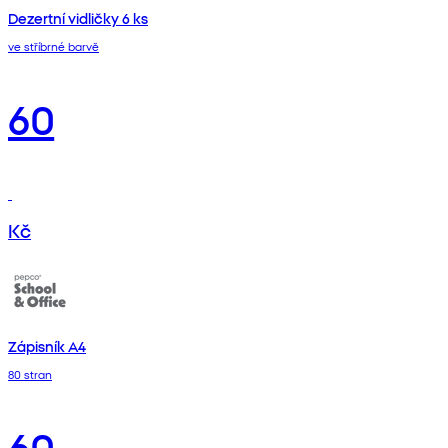
Dezertní vidličky 6 ks
ve stříbrné barvě
60
Kč
Zápisník A4
80 stran
60