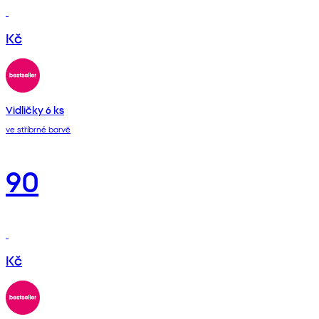
Kč
Vidličky 6 ks
ve stříbrné barvě
90
Kč