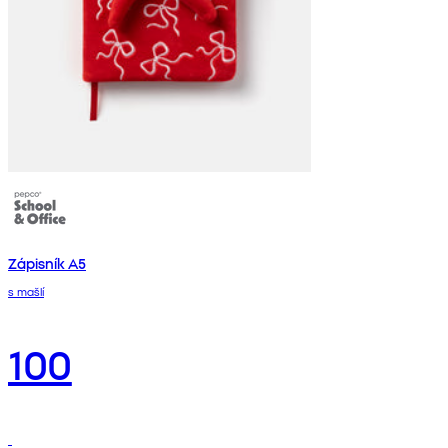
Zápisník A5
s mašlí
100