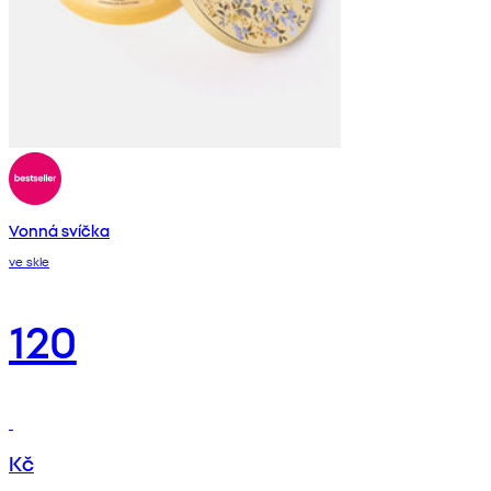
Vonná svíčka
ve skle
120
Kč