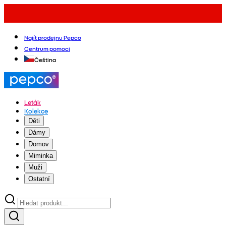
Najít prodejnu Pepco
Centrum pomoci
Čeština
Leták
Kolekce
Děti
Dámy
Domov
Miminka
Muži
Ostatní