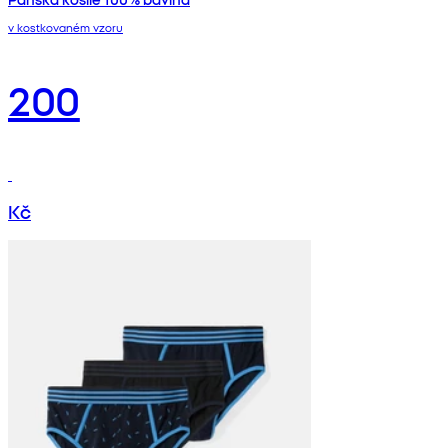
v kostkovaném vzoru
200
Kč