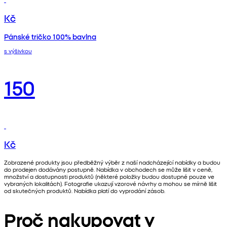
Kč
Pánské tričko 100% bavlna
s výšivkou
150
Kč
Zobrazené produkty jsou předběžný výběr z naší nadcházející nabídky a budou
do prodejen dodávány postupně. Nabídka v obchodech se může lišit v ceně,
množství a dostupnosti produktů (některé položky budou dostupné pouze ve
vybraných lokalitách). Fotografie ukazují vzorové návrhy a mohou se mírně lišit
od skutečných produktů. Nabídka platí do vyprodání zásob.
Proč nakupovat v