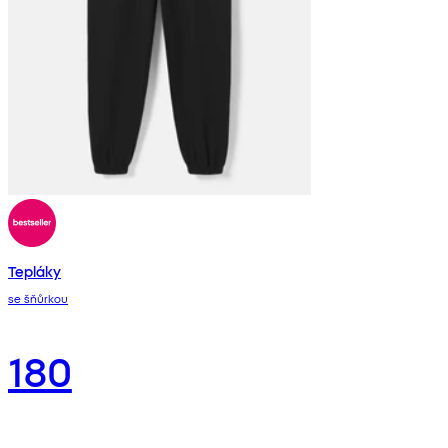
Tepláky
se šňůrkou
180