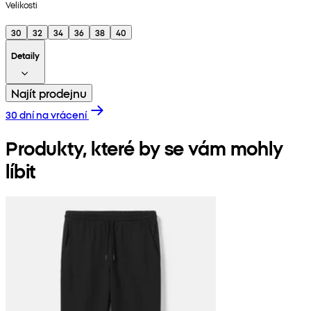
Velikosti
30
32
34
36
38
40
Detaily
Najít prodejnu
30 dní na vrácení
Produkty, které by se vám mohly
líbit