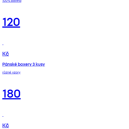
100% bavlna
120
Kč
Pánské boxery 3 kusy
různé vzory
180
Kč