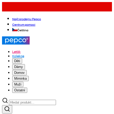
Najít prodejnu Pepco
Centrum pomoci
Čeština
Leták
Kolekce
Děti
Dámy
Domov
Miminka
Muži
Ostatní