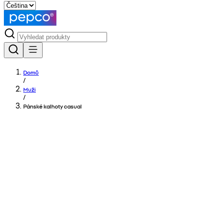
Domů
/
Muži
/
Pánské kalhoty casual