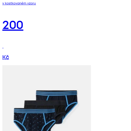
v kostkovaném vzoru
200
Kč