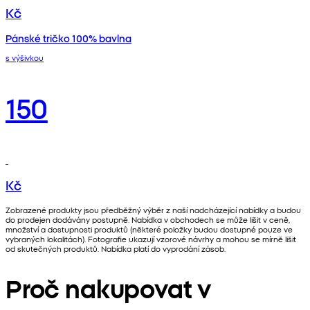
Kč
Pánské tričko 100% bavlna
s výšivkou
150
Kč
Zobrazené produkty jsou předběžný výběr z naší nadcházející nabídky a budou
do prodejen dodávány postupně. Nabídka v obchodech se může lišit v ceně,
množství a dostupnosti produktů (některé položky budou dostupné pouze ve
vybraných lokalitách). Fotografie ukazují vzorové návrhy a mohou se mírně lišit
od skutečných produktů. Nabídka platí do vyprodání zásob.
Proč nakupovat v