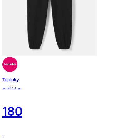
Tepláky
se šňůrkou
180