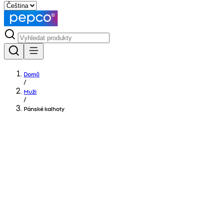
Domů
/
Muži
/
Pánské kalhoty