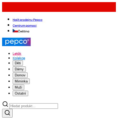
Najít prodejnu Pepco
Centrum pomoci
Čeština
Leták
Kolekce
Děti
Dámy
Domov
Miminka
Muži
Ostatní