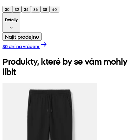
30
32
34
36
38
40
Detaily
Najít prodejnu
30 dní na vrácení
Produkty, které by se vám mohly
líbit