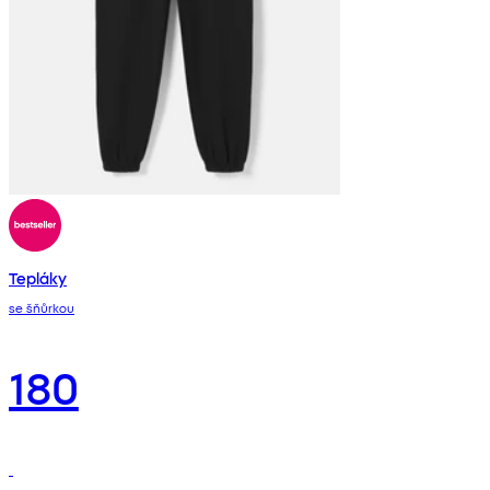
Tepláky
se šňůrkou
180