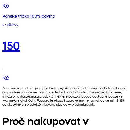
Kč
Pánské tričko 100% bavlna
s výšivkou
150
Kč
Zobrazené produkty jsou předběžný výběr z naší nadcházející nabídky a budou
do prodejen dodávány postupně. Nabídka v obchodech se může lišit v ceně,
množství a dostupnosti produktů (některé položky budou dostupné pouze ve
vybraných lokalitách). Fotografie ukazují vzorové návrhy a mohou se mírně lišit
od skutečných produktů. Nabídka platí do vyprodání zásob.
Proč nakupovat v