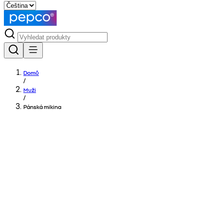
Domů
/
Muži
/
Pánská mikina