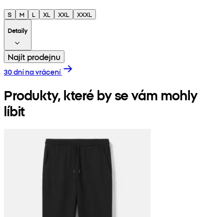
S
M
L
XL
XXL
XXXL
Detaily
Najít prodejnu
30 dní na vrácení
Produkty, které by se vám mohly
líbit