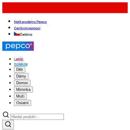
Najít prodejnu Pepco
Centrum pomoci
Čeština
Leták
Kolekce
Děti
Dámy
Domov
Miminka
Muži
Ostatní