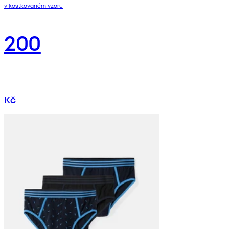
v kostkovaném vzoru
200
Kč