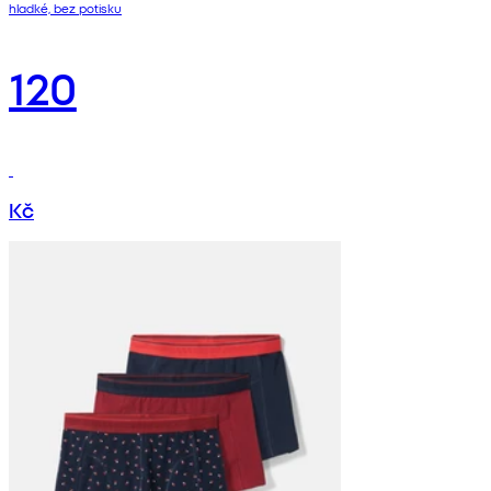
hladké, bez potisku
120
Kč