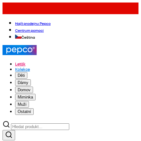
Najít prodejnu Pepco
Centrum pomoci
Čeština
Leták
Kolekce
Děti
Dámy
Domov
Miminka
Muži
Ostatní