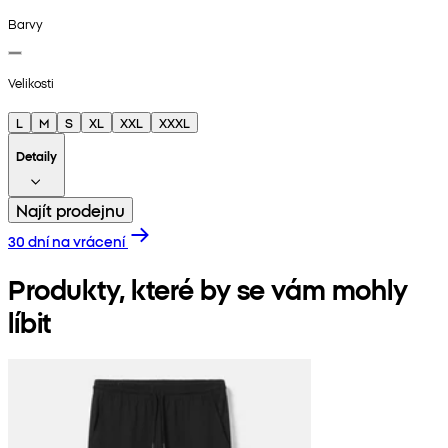
Barvy
Velikosti
L
M
S
XL
XXL
XXXL
Detaily
Najít prodejnu
30 dní na vrácení
Produkty, které by se vám mohly
líbit