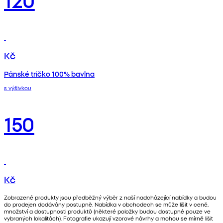
Kč
Pánské tričko 100% bavlna
s výšivkou
150
Kč
Zobrazené produkty jsou předběžný výběr z naší nadcházející nabídky a budou
do prodejen dodávány postupně. Nabídka v obchodech se může lišit v ceně,
množství a dostupnosti produktů (některé položky budou dostupné pouze ve
vybraných lokalitách). Fotografie ukazují vzorové návrhy a mohou se mírně lišit