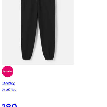
Tepláky
se šňůrkou
180