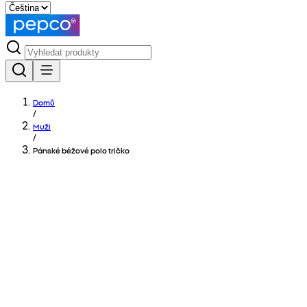
Domů
/
Muži
/
Pánské béžové polo tričko