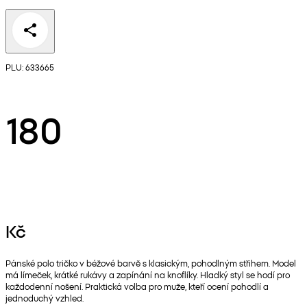
PLU: 633665
180
Kč
Pánské polo tričko v béžové barvě s klasickým, pohodlným střihem. Model
má límeček, krátké rukávy a zapínání na knoflíky. Hladký styl se hodí pro
každodenní nošení. Praktická volba pro muže, kteří ocení pohodlí a
jednoduchý vzhled.