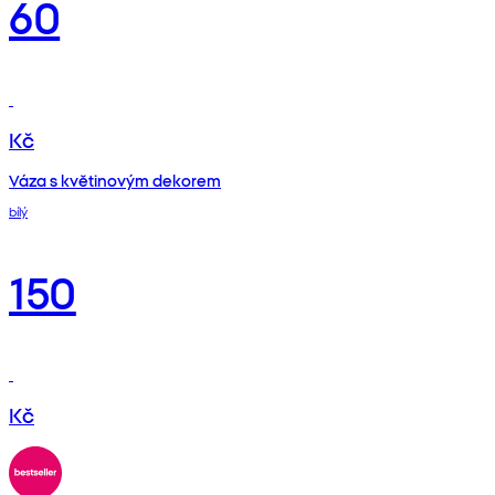
60
Kč
Váza s květinovým dekorem
bílý
150
Kč