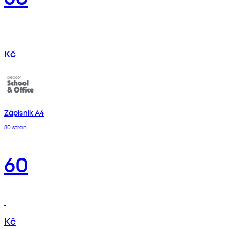
Kč
Zápisník A4
80 stran
60
Kč