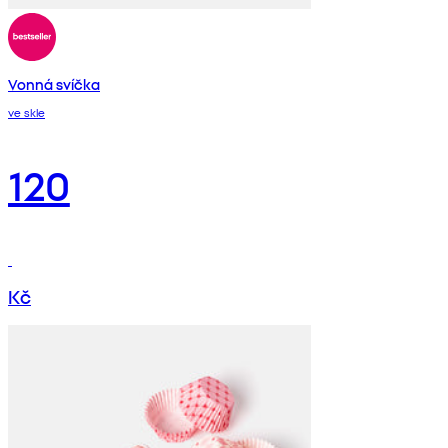
Vonná svíčka
ve skle
120
Kč