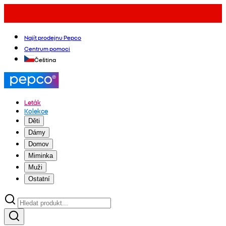
Najít prodejnu Pepco
Centrum pomoci
Čeština
Leták
Kolekce
Děti
Dámy
Domov
Miminka
Muži
Ostatní