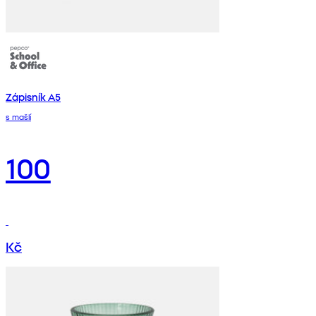
Zápisník A5
s mašlí
100
Kč