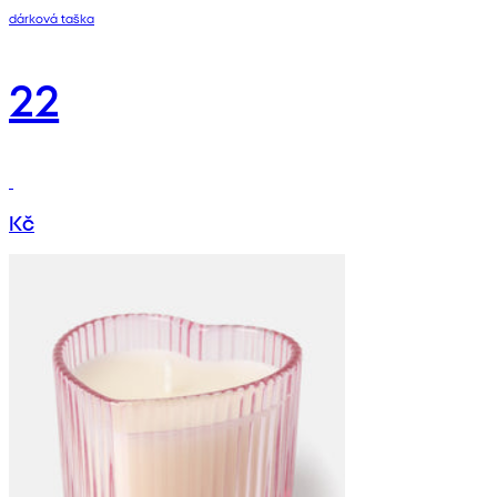
dárková taška
22
Kč