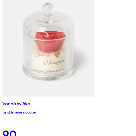
Vonná svíčka
ve skleněné nádobě
90