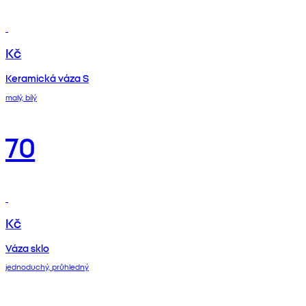
Kč
Keramická váza S
malý, bílý
70
Kč
Váza sklo
jednoduchý, průhledný