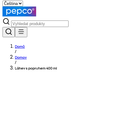
Domů
/
Domov
/
Láhev s popruhem 400 ml