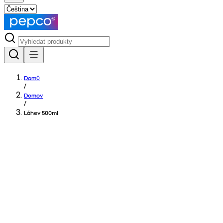
Domů
/
Domov
/
Láhev 500ml