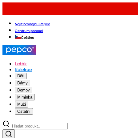
Najít prodejnu Pepco
Centrum pomoci
Čeština
Leták
Kolekce
Děti
Dámy
Domov
Miminka
Muži
Ostatní