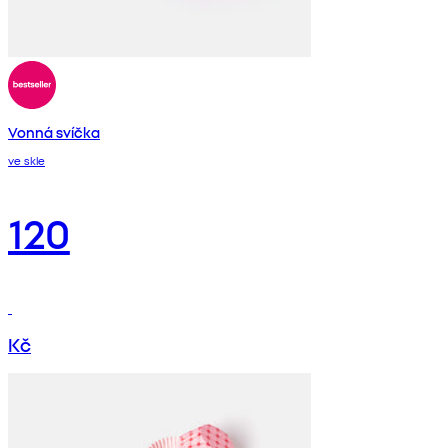
Vonná svíčka
ve skle
120
Kč