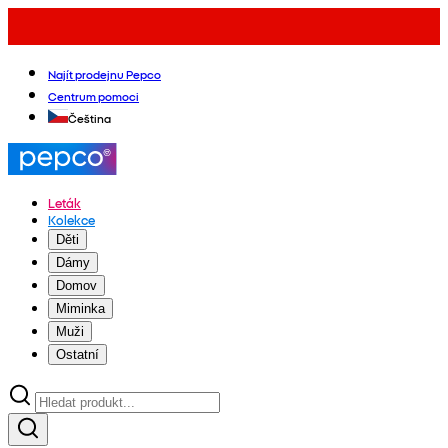
Najít prodejnu Pepco
Centrum pomoci
Čeština
Leták
Kolekce
Děti
Dámy
Domov
Miminka
Muži
Ostatní