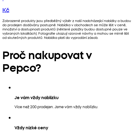
Kč
Zobrazené produkty jsou předběžný výběr z naší nadcházející nabídky a budou
do prodejen dodávány postupně. Nabídka v obchodech se může lišit v ceně,
množství a dostupnosti produktů (některé položky budou dostupné pouze ve
vybraných lokalitách). Fotografie ukazují vzorové návrhy a mohou se mírně lišit
od skutečných produktů. Nabídka platí do vyprodání zásob.
Proč nakupovat v
Pepco?
Je vám vždy nablízku
Více než 200 prodejen. Jsme vám vždy nablízku.
Vždy nízké ceny