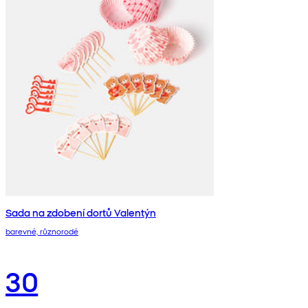
Sada na zdobení dortů Valentýn
barevné, různorodé
30