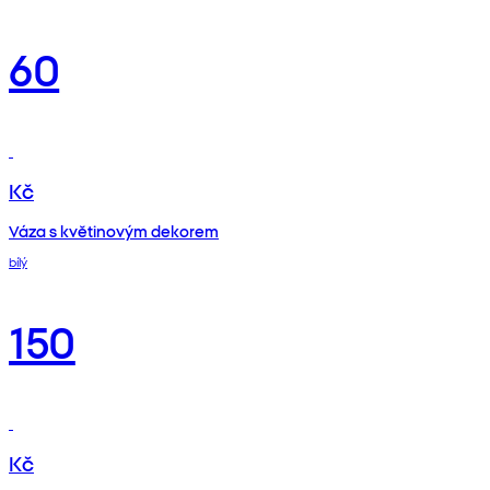
60
Kč
Váza s květinovým dekorem
bílý
150
Kč