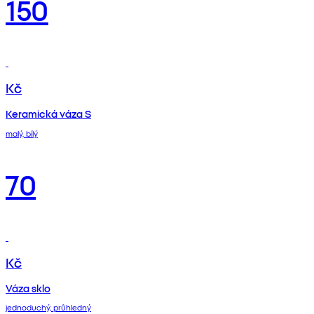
150
Kč
Keramická váza S
malý, bílý
70
Kč
Váza sklo
jednoduchý, průhledný