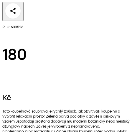
PLU: 633526
180
Kč
Tato koupelnová souprava je rychlý způsob, jak oživit vaši koupelnu a
vytvořit relaxační prostor. Zelená barva podložky a závěs s ibiškovým
vzorem uspořádají prostor a dodávají mu moderní botanický nebo městský
džunglový nádech. Závěs je vyrobený z nepromokavého,
rychleschnoucího materiálu a účinně chrání koupelnu před vodou. Měkká,