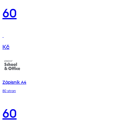
60
Kč
Zápisník A4
80 stran
60