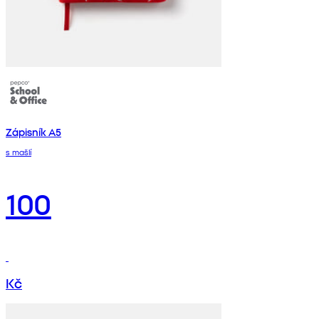
Zápisník A5
s mašlí
100
Kč