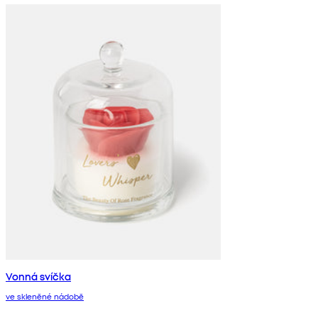
Vonná svíčka
ve skleněné nádobě