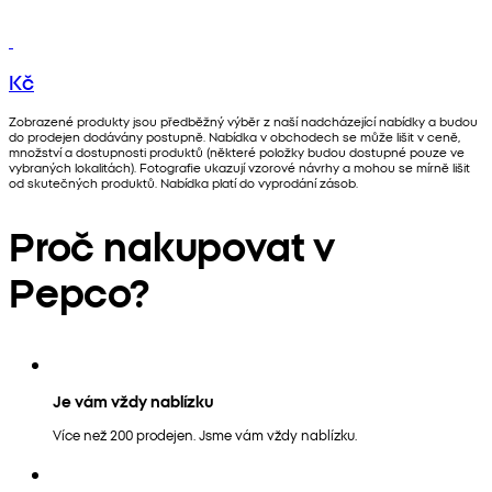
Kč
Zobrazené produkty jsou předběžný výběr z naší nadcházející nabídky a budou
do prodejen dodávány postupně. Nabídka v obchodech se může lišit v ceně,
množství a dostupnosti produktů (některé položky budou dostupné pouze ve
vybraných lokalitách). Fotografie ukazují vzorové návrhy a mohou se mírně lišit
od skutečných produktů. Nabídka platí do vyprodání zásob.
Proč nakupovat v
Pepco?
Je vám vždy nablízku
Více než 200 prodejen. Jsme vám vždy nablízku.