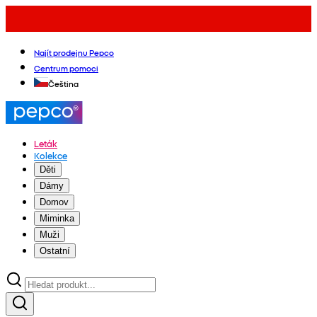
Najít prodejnu Pepco
Centrum pomoci
Čeština
Leták
Kolekce
Děti
Dámy
Domov
Miminka
Muži
Ostatní