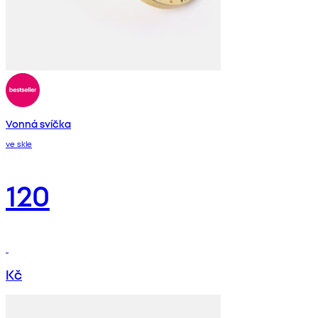
Vonná svíčka
ve skle
120
Kč