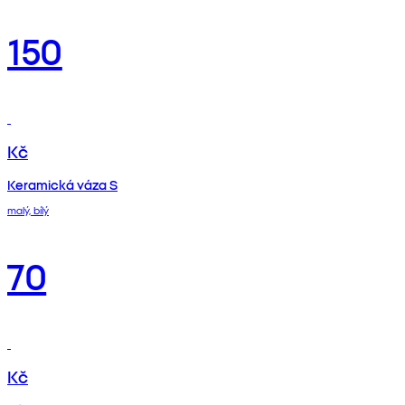
150
Kč
Keramická váza S
malý, bílý
70
Kč