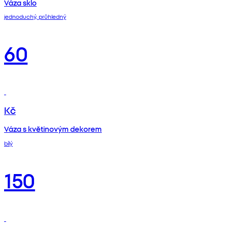
Váza sklo
jednoduchý, průhledný
60
Kč
Váza s květinovým dekorem
bílý
150