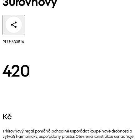
3úrovňový
PLU: 633516
420
Kč
Tříúrovňový regál pomáhá pohodlně uspořádat koupelnové drobnosti a
vytváří harmonický, uspořádaný prostor. Otevřená konstrukce usnadňuje