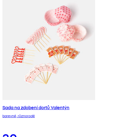
Sada na zdobení dortů Valentýn
barevné, různorodé