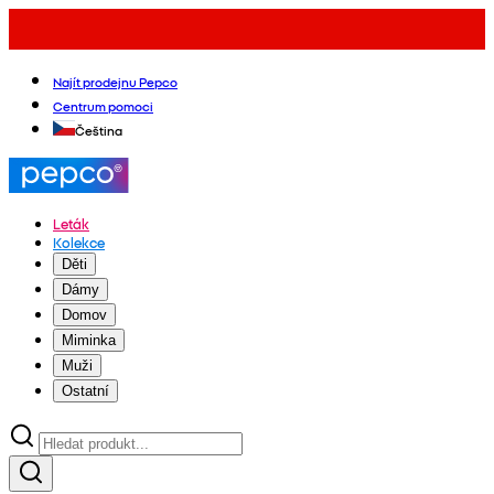
Najít prodejnu Pepco
Centrum pomoci
Čeština
Leták
Kolekce
Děti
Dámy
Domov
Miminka
Muži
Ostatní