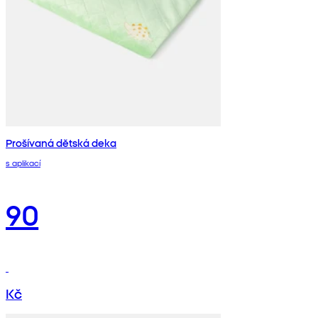
Prošívaná dětská deka
s aplikací
90
Kč