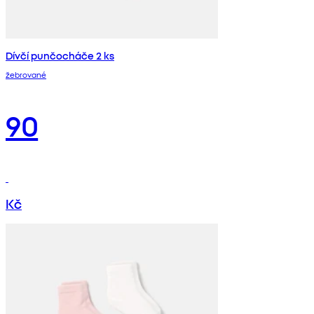
Dívčí punčocháče 2 ks
žebrované
90
Kč