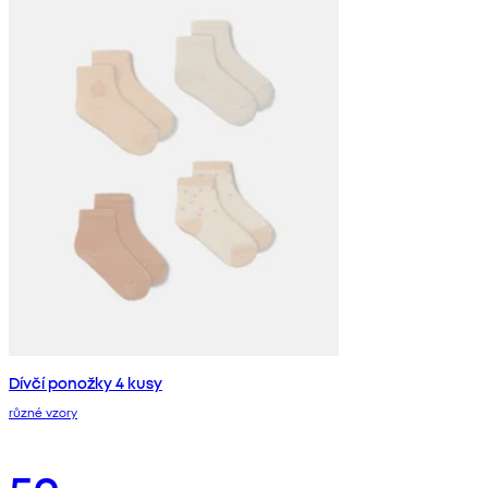
Dívčí ponožky 4 kusy
různé vzory