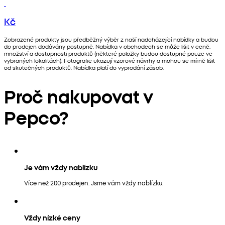
Kč
Zobrazené produkty jsou předběžný výběr z naší nadcházející nabídky a budou
do prodejen dodávány postupně. Nabídka v obchodech se může lišit v ceně,
množství a dostupnosti produktů (některé položky budou dostupné pouze ve
vybraných lokalitách). Fotografie ukazují vzorové návrhy a mohou se mírně lišit
od skutečných produktů. Nabídka platí do vyprodání zásob.
Proč nakupovat v
Pepco?
Je vám vždy nablízku
Více než 200 prodejen. Jsme vám vždy nablízku.
Vždy nízké ceny