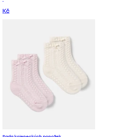
Kč
Sada kojeneckých ponožek