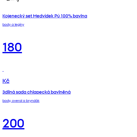
Kojenecký set Medvídek Pú 100% bavlna
body a legíny
180
Kč
3dílná sada chlapecká bavlněná
body, overal a bryndák
200