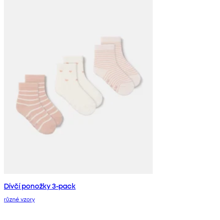
Dívčí ponožky 3-pack
různé vzory