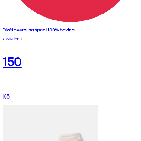
Dívčí overal na spaní 100% bavlna
s volánkem
150
Kč