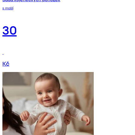
s mašlí
30
Kč