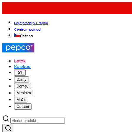
Najít prodejnu Pepco
Centrum pomoci
Čeština
Leták
Kolekce
Děti
Dámy
Domov
Miminka
Muži
Ostatní