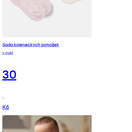
Sada kojeneckých ponožek
s mašlí
30
Kč