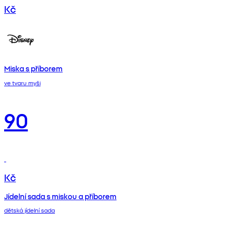
Kč
Miska s příborem
ve tvaru myši
90
Kč
Jídelní sada s miskou a příborem
dětská jídelní sada