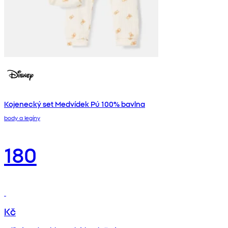
Kojenecký set Medvídek Pú 100% bavlna
body a legíny
180
Kč