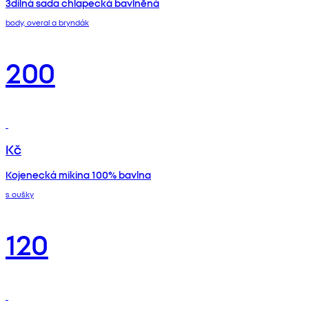
3dílná sada chlapecká bavlněná
body, overal a bryndák
200
Kč
Kojenecká mikina 100% bavlna
s oušky
120