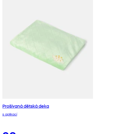
Prošívaná dětská deka
s aplikací