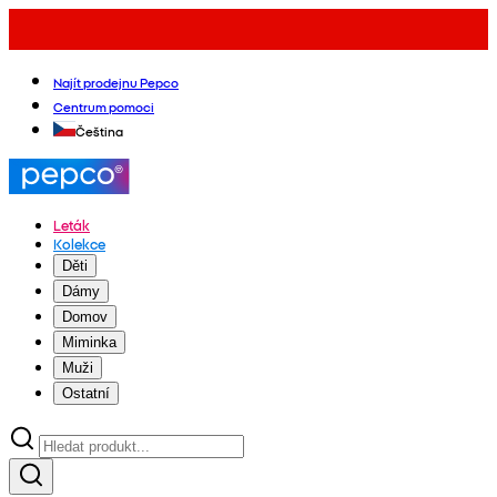
Najít prodejnu Pepco
Centrum pomoci
Čeština
Leták
Kolekce
Děti
Dámy
Domov
Miminka
Muži
Ostatní