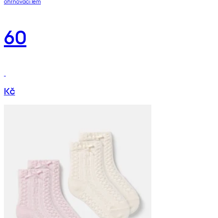
ohrnovací lem
60
Kč