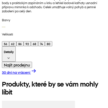
body s praktickým zapínáním u krku a lehké laclové kalhoty usnadní
přípravu miminka k odchodu. Celek umožňuje volný pohyb a jemné
zabalení po celý den.
Barvy
Velikosti
56
62
86
92
68
74
80
Detaily
Najít prodejnu
30 dní na vrácení
Produkty, které by se vám mohly
líbit