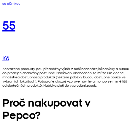
se slámkou
55
Kč
Zobrazené produkty jsou předběžný výběr z naší nadcházející nabídky a budou
do prodejen dodávány postupně. Nabídka v obchodech se může lišit v ceně,
množství a dostupnosti produktů (některé položky budou dostupné pouze ve
vybraných lokalitách). Fotografie ukazují vzorové návrhy a mohou se mírně lišit
od skutečných produktů. Nabídka platí do vyprodání zásob.
Proč nakupovat v
Pepco?