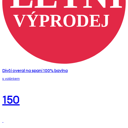
Dívčí overal na spaní 100% bavlna
s volánkem
150