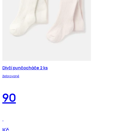
Dívčí punčocháče 2 ks
žebrované
90
Kč