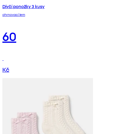
Dívčí ponožky 3 kusy
ohrnovací lem
60
Kč