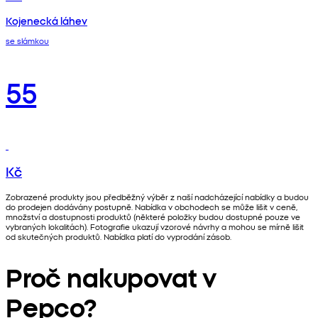
Kojenecká láhev
se slámkou
55
Kč
Zobrazené produkty jsou předběžný výběr z naší nadcházející nabídky a budou
do prodejen dodávány postupně. Nabídka v obchodech se může lišit v ceně,
množství a dostupnosti produktů (některé položky budou dostupné pouze ve
vybraných lokalitách). Fotografie ukazují vzorové návrhy a mohou se mírně lišit
od skutečných produktů. Nabídka platí do vyprodání zásob.
Proč nakupovat v
Pepco?