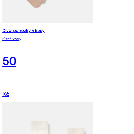
Dívčí ponožky 4 kusy
různé vzory
50
Kč