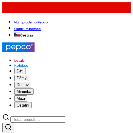
Najít prodejnu Pepco
Centrum pomoci
Čeština
Leták
Kolekce
Děti
Dámy
Domov
Miminka
Muži
Ostatní