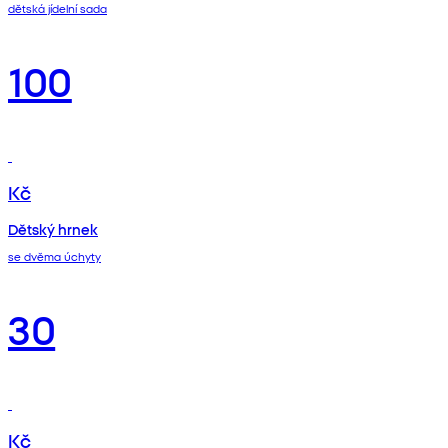
dětská jídelní sada
100
Kč
Dětský hrnek
se dvěma úchyty
30
Kč