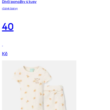
Dívčí ponožky 4 kusy
různé barvy
40
Kč