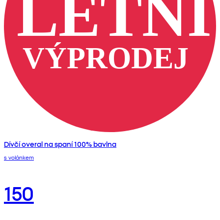
Dívčí overal na spaní 100% bavlna
s volánkem
150