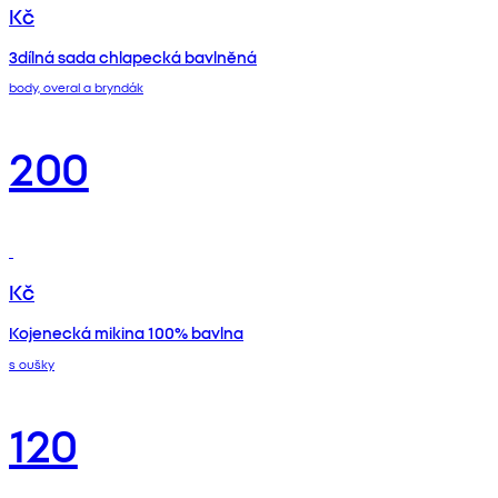
Kč
3dílná sada chlapecká bavlněná
body, overal a bryndák
200
Kč
Kojenecká mikina 100% bavlna
s oušky
120