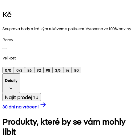
Kč
Souprava body s krátkým rukávem s potiskem. Vyrobeno ze 100% bavlny.
Barvy
Velikosti
0/0
0/3
86
92
98
3/6
74
80
Detaily
Najít prodejnu
30 dní na vrácení
Produkty, které by se vám mohly
líbit