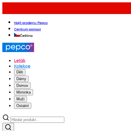
Najít prodejnu Pepco
Centrum pomoci
Čeština
Leták
Kolekce
Děti
Dámy
Domov
Miminka
Muži
Ostatní