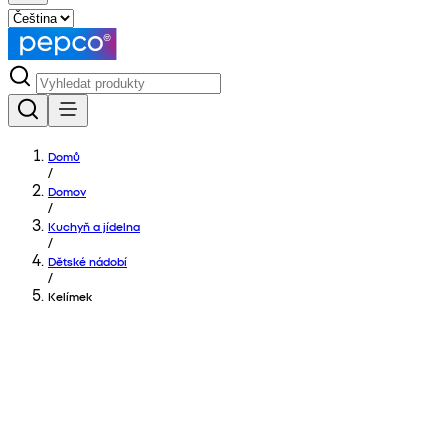
Domů
/
Domov
/
Kuchyň a jídelna
/
Dětské nádobí
/
Kelímek