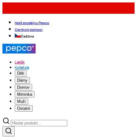
Najít prodejnu Pepco
Centrum pomoci
Čeština
Leták
Kolekce
Děti
Dámy
Domov
Miminka
Muži
Ostatní