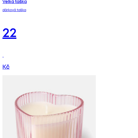
Velká taška
dárková taška
22
Kč