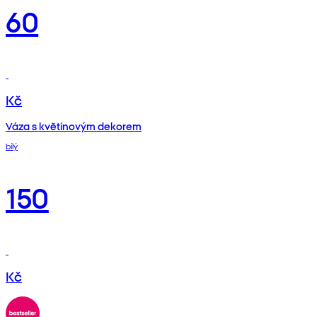
60
Kč
Váza s květinovým dekorem
bílý
150
Kč