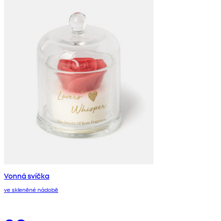
Vonná svíčka
ve skleněné nádobě