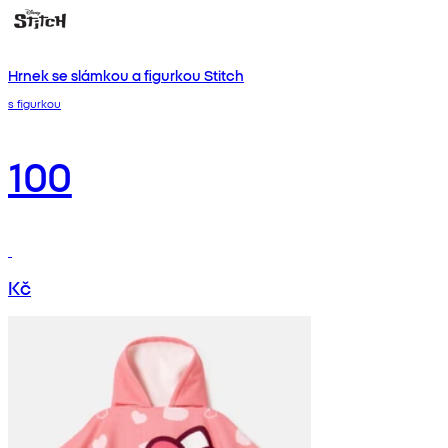
Hrnek se slámkou a figurkou Stitch
s figurkou
100
Kč