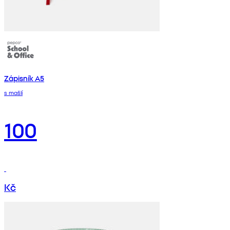
Zápisník A5
s mašlí
100
Kč