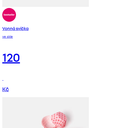
Vonná svíčka
ve skle
120
Kč