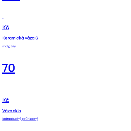
Kč
Keramická váza S
malý, bílý
70
Kč
Váza sklo
jednoduchý, průhledný