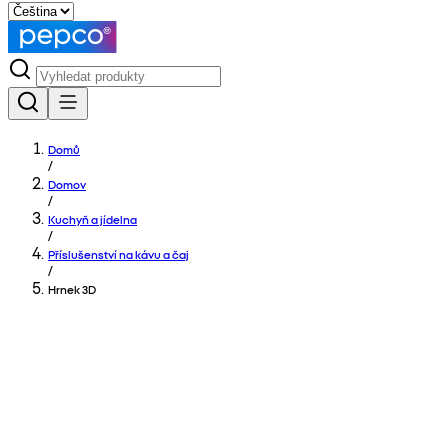
Domů
/
Domov
/
Kuchyň a jídelna
/
Příslušenství na kávu a čaj
/
Hrnek 3D