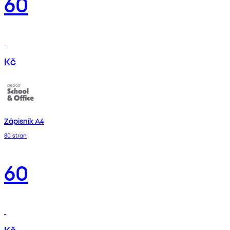
60
Kč
Zápisník A4
80 stran
60
Kč