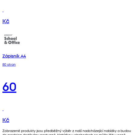
Kč
Zápisník A4
80 stran
60
Kč
Zobrazené produkty jsou předběžný výběr z naší nadcházející nabídky a budou
do prodejen dodávány postupně. Nabídka v obchodech se může lišit v ceně,