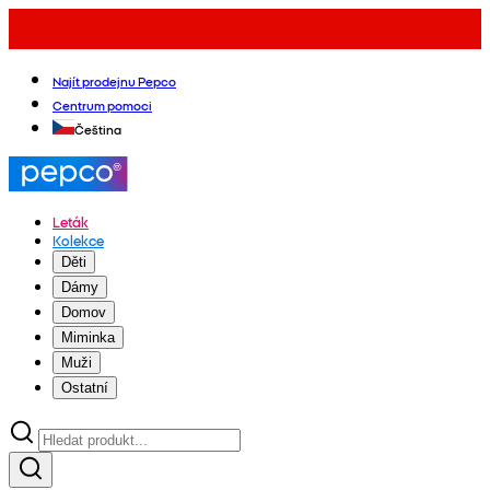
Najít prodejnu Pepco
Centrum pomoci
Čeština
Leták
Kolekce
Děti
Dámy
Domov
Miminka
Muži
Ostatní