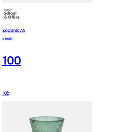
Zápisník A5
s mašlí
100
Kč