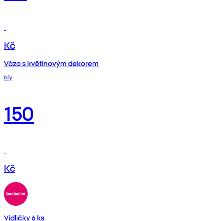
Kč
Váza s květinovým dekorem
bílý
150
Kč
Vidličky 6 ks