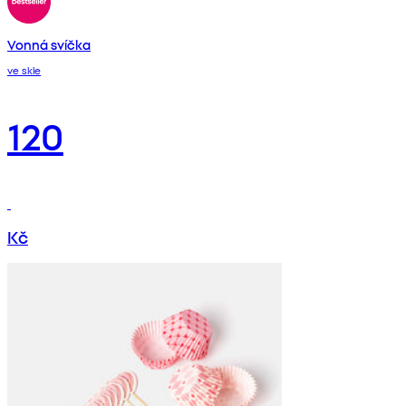
Vonná svíčka
ve skle
120
Kč