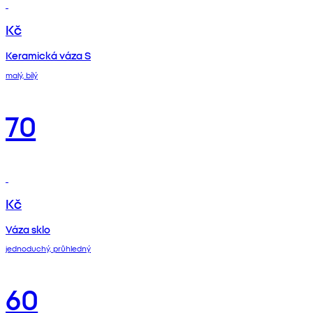
Kč
Keramická váza S
malý, bílý
70
Kč
Váza sklo
jednoduchý, průhledný
60