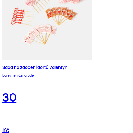
Sada na zdobení dortů Valentýn
barevné, různorodé
30
Kč