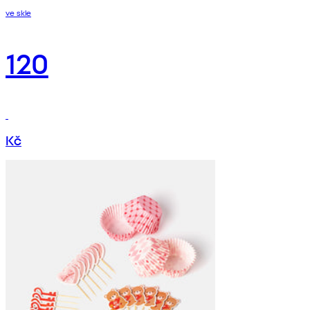
ve skle
120
Kč