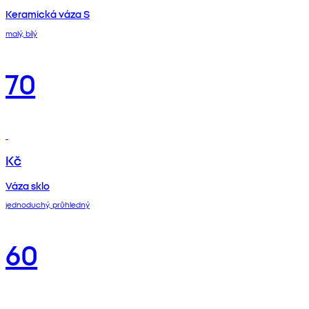
Keramická váza S
malý, bílý
70
Kč
Váza sklo
jednoduchý, průhledný
60