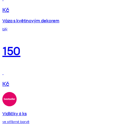
Kč
Váza s květinovým dekorem
bílý
150
Kč
Vidličky 6 ks
ve stříbrné barvě