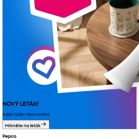
NOVÝ LETÁK!
každý týden něco nového
Mrkněte na leták
Pepco