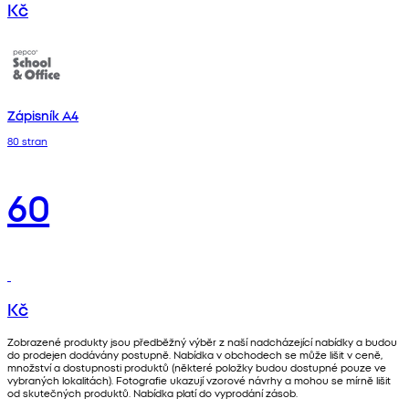
Kč
Zápisník A4
80 stran
60
Kč
Zobrazené produkty jsou předběžný výběr z naší nadcházející nabídky a budou
do prodejen dodávány postupně. Nabídka v obchodech se může lišit v ceně,
množství a dostupnosti produktů (některé položky budou dostupné pouze ve
vybraných lokalitách). Fotografie ukazují vzorové návrhy a mohou se mírně lišit
od skutečných produktů. Nabídka platí do vyprodání zásob.