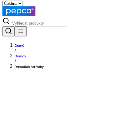
Domů
/
Domov
/
Rámeček na fotky