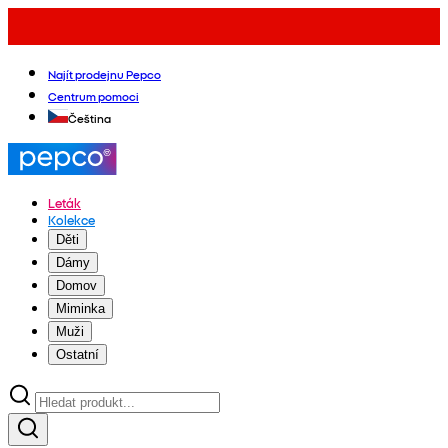
Najít prodejnu Pepco
Centrum pomoci
Čeština
Leták
Kolekce
Děti
Dámy
Domov
Miminka
Muži
Ostatní