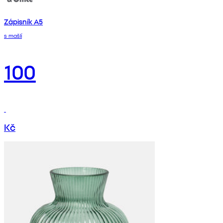
Zápisník A5
s mašlí
100
Kč