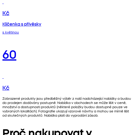
Kč
Klíčenka s přívěsky
s květinou
60
Kč
Zobrazené produkty jsou předběžný výběr z naší nadcházející nabídky a budou
do prodejen dodávány postupně. Nabídka v obchodech se může lišit v ceně,
množství a dostupnosti produktů (některé položky budou dostupné pouze ve
vybraných lokalitách). Fotografie ukazují vzorové návrhy a mohou se mírně lišit
od skutečných produktů. Nabídka platí do vyprodání zásob.
Proč nakupovat v