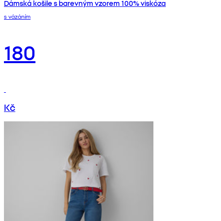
Dámská košile s barevným vzorem 100% viskóza
s vázáním
180
Kč