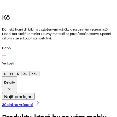
Kč
Dámský horní díl bikin s vyztuženými košíčky a rostlinným vzorem listů.
Model má široká ramínka. Pružný materiál se přizpůsobí postavě. Spodní
díl bikin lze zakoupit samostatně.
Barvy
Velikosti
L
M
S
XL
XXL
Detaily
Najít prodejnu
30 dní na vrácení
Produkty, které by se vám mohly