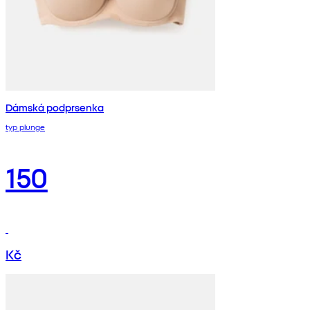
Dámská podprsenka
typ plunge
150
Kč