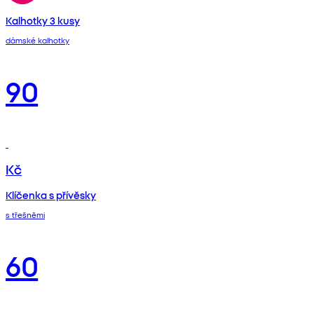
Kalhotky 3 kusy
dámské kalhotky
90
Kč
Klíčenka s přívěsky
s třešněmi
60