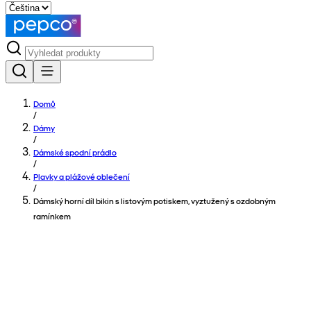
Domů
/
Dámy
/
Dámské spodní prádlo
/
Plavky a plážové oblečení
/
Dámský horní díl bikin s listovým potiskem, vyztužený s ozdobným
ramínkem