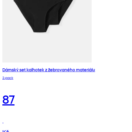
Dámský set kalhotek z žebrovaného materiálu
2‑pack
87
Kč