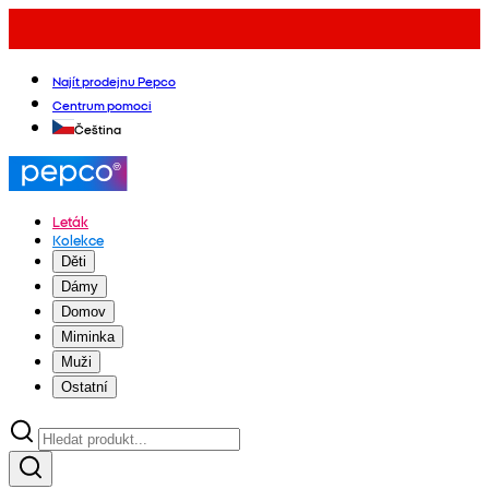
Najít prodejnu Pepco
Centrum pomoci
Čeština
Leták
Kolekce
Děti
Dámy
Domov
Miminka
Muži
Ostatní