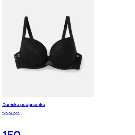
Dámská podprsenka
typ plunge
150