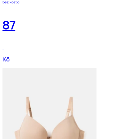
bez kostic
87
Kč